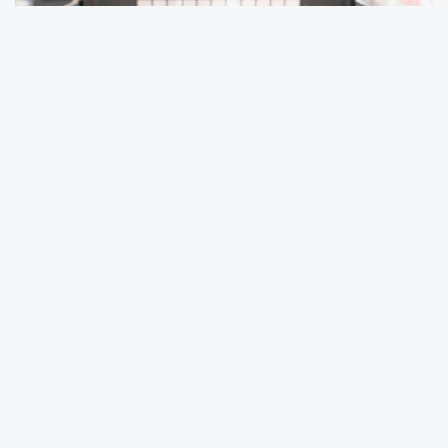
Türkiye İstatistik Kurumu (TÜİK) Ekim ayına ait
tüketici güven endeksi verilerini açıkladı.
Türkiye İstatistik Kurumu ve Türkiye
Cumhuriyet Merkez Bankası işbirliği ile
yürütülen tüketici eğilim anketi sonuçlarından
hesaplanan tüketici güven endeksi, Eylül
ayında 78,2 iken Ekim ayında yüzde 3
oranında artarak 80,6 oldu.