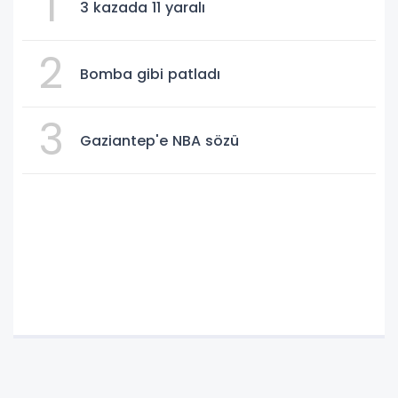
1
3 kazada 11 yaralı
2
Bomba gibi patladı
3
Gaziantep'e NBA sözü