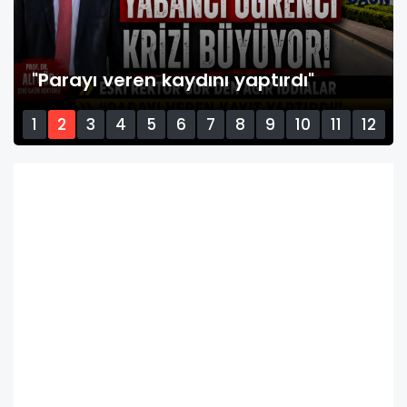
"Parayı veren kaydını yaptırdı"
1
2
3
4
5
6
7
8
9
10
11
12
13
14
15