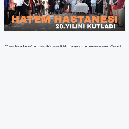
Gaziantep’in köklü sağlık kuruluşlarından Özel
Hatem Hastanesi, 20. kuruluş yıl dönümünü
düzenlenen kokteyl programıyla kutlandı.
Hastane yönetimi, hekimler, çalışanlar ve
davetlilerin katıldığı program coşkulu bir
atmosferde gerçekleştirildi.
Programda konuşan Özel Hatem Hastanesi
Yönetim Kurulu Başkanı Okan Aytaç, sağlık
sektörünün sürekli gelişen ve büyük