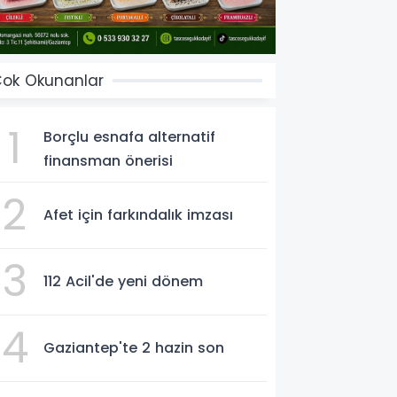
ok Okunanlar
1
Borçlu esnafa alternatif
finansman önerisi
2
Afet için farkındalık imzası
3
112 Acil'de yeni dönem
4
Gaziantep'te 2 hazin son