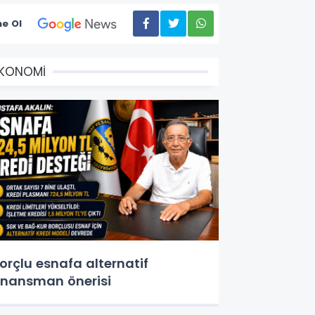
e Ol
EKONOMİ
orçlu esnafa alternatif
inansman önerisi