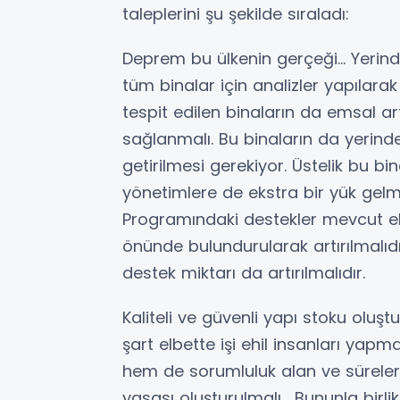
taleplerini şu şekilde sıraladı:
Deprem bu ülkenin gerçeği… Yerin
tüm binalar için analizler yapılara
tespit edilen binaların da emsal art
sağlanmalı. Bu binaların da yerin
getirilmesi gerekiyor. Üstelik bu bi
yönetimlere de ekstra bir yük gel
Programındaki destekler mevcut e
önünde bulundurularak artırılmalıdı
destek miktarı da artırılmalıdır.
Kaliteli ve güvenli yapı stoku oluştu
şart elbette işi ehil insanları yap
hem de sorumluluk alan ve süreleri
yasası oluşturulmalı. Bununla birlikt