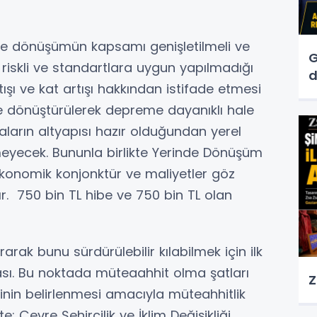
de dönüşümün kapsamı genişletilmeli ve
G
k riskli ve standartlara uygun yapılmadığı
d
ışı ve kat artışı hakkından istifade etmesi
de dönüştürülerek depreme dayanıklı hale
naların altyapısı hazır olduğundan yerel
meyecek. Bununla birlikte Yerinde Dönüşüm
konomik konjonktür ve maliyetler göz
r. 750 bin TL hibe ve 750 bin TL olan
rarak bunu sürdürülebilir kılabilmek için ilk
ması. Bu noktada müteaahhit olma şatları
Z
nin belirlenmesi amacıyla müteahhitlik
e; Çevre Şehircilik ve İklim Değişikliği