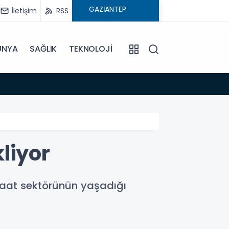
İletişim
RSS
ÜNYA
SAĞLIK
TEKNOLOJİ
11:37
Afet iç
liyor
şaat sektörünün yaşadığı