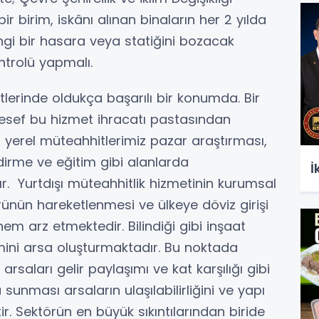
ir birim, iskânı alınan binaların her 2 yılda
gi bir hasara veya statiğini bozacak
ntrolü yapmalı.
tlerinde oldukça başarılı bir konumda. Bir
esef bu hizmet ihracatı pastasından
yerel müteahhitlerimiz pazar araştırması,
irme ve eğitim gibi alanlarda
İ
. Yurtdışı müteahhitlik hizmetinin kurumsal
ünün hareketlenmesi ve ülkeye döviz girişi
 arz etmektedir. Bilindiği gibi inşaat
ini arsa oluşturmaktadır. Bu noktada
arsaları gelir paylaşımı ve kat karşılığı gibi
sunması arsaların ulaşılabilirliğini ve yapı
. Sektörün en büyük sıkıntılarından biride