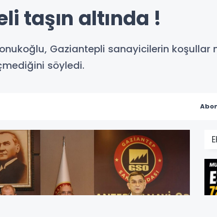
li taşın altında !
nukoğlu, Gaziantepli sanayicilerin koşullar n
mediğini söyledi.
Abon