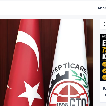
Abon
B
f