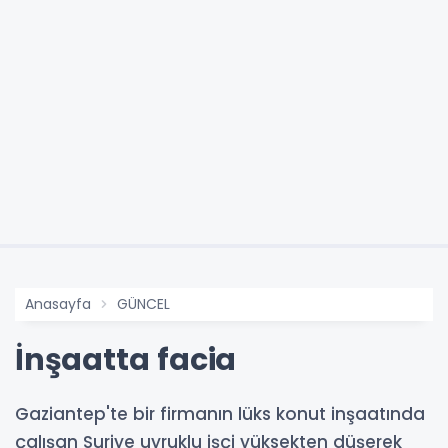
Anasayfa
GÜNCEL
İnşaatta facia
Gaziantep'te bir firmanın lüks konut inşaatında
çalışan Suriye uyruklu işçi yüksekten düşerek