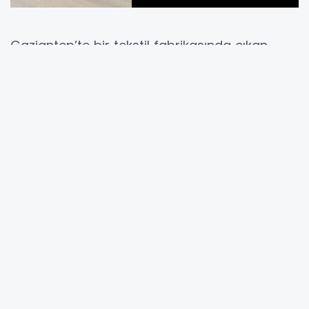
Gaziantep’te bir tekstil fabrikasında çıkan
yangında çevredekilere korku dolu anlar
yaşattı.
Şehitkamil ilçesindeki 5. Organize Sanayi
Bölgesinde faaliyet gösteren Molhan Tekstil
adlı fabrikada henüz bilinmeyen bir nedenle
yangın çıktı. Yangını görenlerin ihbarı üzerine
olay yerine itfaiye ve sağlık ekipleri sevk edildi.
İtfaiye ekiplerinin müdahalesi devam ediyor.