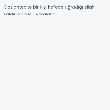
Gaziantep'te bir kişi kafede uğradığı silahlı
saldırı sonucu yaralandı
Şahinbey ilçesinin Akkent Mahallesinde
bulunan bir kafede meydana gelen olayda
ismi henüz bilinmeyen bir kişi silahlı saldıya
uğradı. Dehşet saçan saldırı sonrası saldırgan
kaçarken ihbar üzerine olay yerine polis ve
sağlık ekipleri sevk edildi.
Yaralı şahıs ambulansla hastaneye
kaldırılırken, kaçan saldırganın yakalanması
için çalışma başlatıldı.
#Gaziantep
# Sondakika
# kafede dehşet