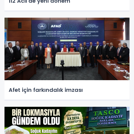
112 Acil'de yeni dönem
Afet için farkındalık imzası