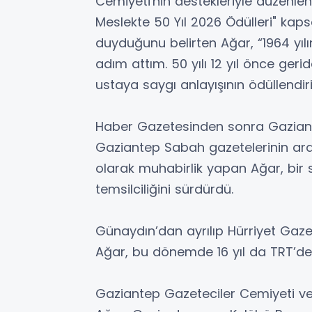
Cemiyeti'nin destekleriyle düzenlen
Meslekte 50 Yıl 2026 Ödülleri" kap
duyduğunu belirten Ağar, “1964 y
adım attım. 50 yılı 12 yıl önce ger
ustaya saygı anlayışının ödüllendir
Haber Gazetesinden sonra Gazian
Gaziantep Sabah gazetelerinin ard
olarak muhabirlik yapan Ağar, bir 
temsilciliğini sürdürdü.
Günaydın’dan ayrılıp Hürriyet Gazet
Ağar, bu dönemde 16 yıl da TRT’de ç
Gaziantep Gazeteciler Cemiyeti v