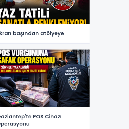
kran başından atölyeye
aziantep'te POS Cihazı
perasyonu