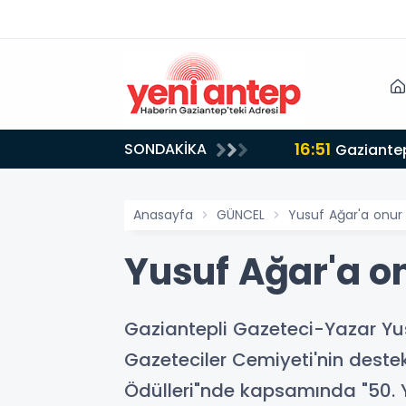
16:02
SONDAKİKA
Çocuk Eğ
Anasayfa
GÜNCEL
Yusuf Ağar'a onur
Yusuf Ağar'a o
Gaziantepli Gazeteci-Yazar Yusu
Gazeteciler Cemiyeti'nin destek
Ödülleri"nde kapsamında "50. Yı