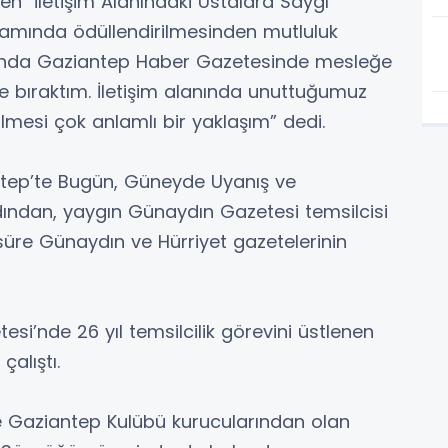
en "İletişim Alanındaki Ustalara Saygı
samında ödüllendirilmesinden mutluluk
ılında Gaziantep Haber Gazetesinde mesleğe
ide bıraktım. İletişim alanında unuttuğumuz
ilmesi çok anlamlı bir yaklaşım” dedi.
tep’te Bugün, Güneyde Uyanış ve
ından, yaygın Günaydın Gazetesi temsilcisi
süre Günaydın ve Hürriyet gazetelerinin
esi’nde 26 yıl temsilcilik görevini üstlenen
alıştı.
e Gaziantep Kulübü kurucularından olan