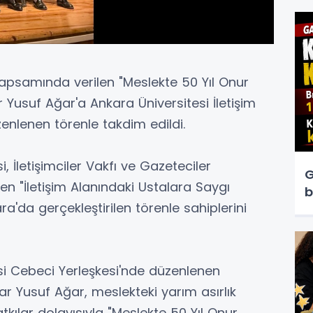
 kapsamında verilen "Meslekte 50 Yıl Onur
 Yusuf Ağar'a Ankara Üniversitesi İletişim
enlenen törenle takdim edildi.
i, İletişimciler Vakfı ve Gazeteciler
G
en "İletişim Alanındaki Ustalara Saygı
b
ra'da gerçekleştirilen törenle sahiplerini
esi Cebeci Yerleşkesi'nde düzenlenen
r Yusuf Ağar, meslekteki yarım asırlık
tkılar dolayısıyla "Meslekte 50 Yıl Onur