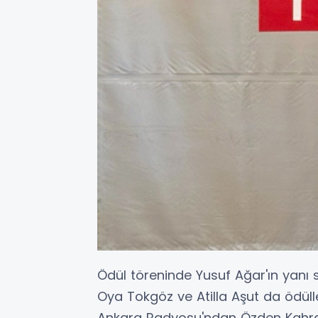
Ödül töreninde Yusuf Ağar'ın yanı 
Oya Tokgöz ve Atilla Aşut da ödüll
Ankara Radyosu'ndan Özden Kahram