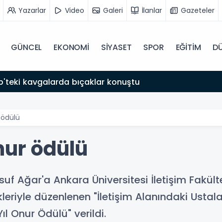
Yazarlar
Video
Galeri
İlanlar
Gazeteler
GÜNCEL
EKONOMİ
SİYASET
SPOR
EĞİTİM
D
itim Merkezi'nde Mezuniyet Coşkusu
 ödülü
nur ödülü
f Ağar'a Ankara Üniversitesi İletişim Fakültesi
leriyle düzenlenen "İletişim Alanındaki Ustal
l Onur Ödülü" verildi.