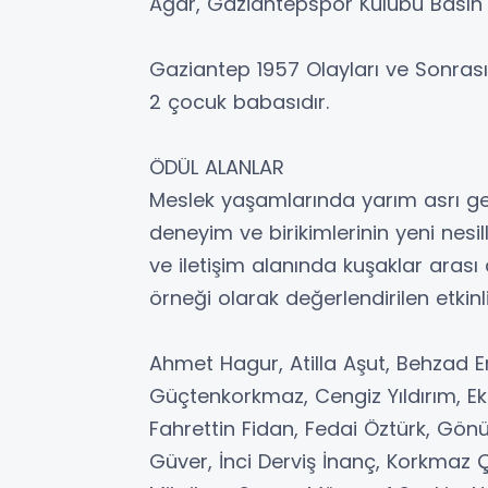
Ağar, Gaziantepspor Kulübü Basın
Gaziantep 1957 Olayları ve Sonrası i
2 çocuk babasıdır.
ÖDÜL ALANLAR
Meslek yaşamlarında yarım asrı geri
deneyim ve birikimlerinin yeni nesi
ve iletişim alanında kuşaklar arası
örneği olarak değerlendirilen etkinl
Ahmet Hagur, Atilla Aşut, Behzad 
Güçtenkorkmaz, Cengiz Yıldırım, E
Fahrettin Fidan, Fedai Öztürk, Gön
Güver, İnci Derviş İnanç, Korkmaz 