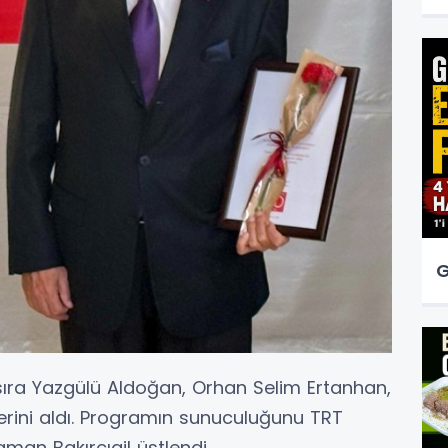
G
sıra Yazgülü Aldoğan, Orhan Selim Ertanhan,
erini aldı. Programın sunuculuğunu TRT
an Bakırcıgil üstlendi.