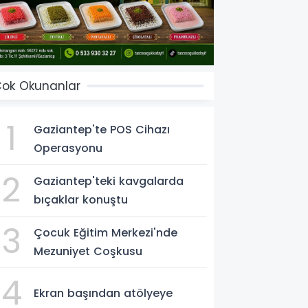
ok Okunanlar
1
Gaziantep'te POS Cihazı
Operasyonu
2
Gaziantep'teki kavgalarda
bıçaklar konuştu
3
Çocuk Eğitim Merkezi'nde
Mezuniyet Coşkusu
4
Ekran başından atölyeye