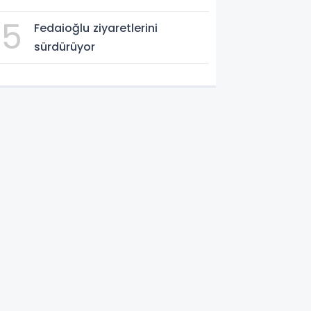
5
Fedaioğlu ziyaretlerini
sürdürüyor