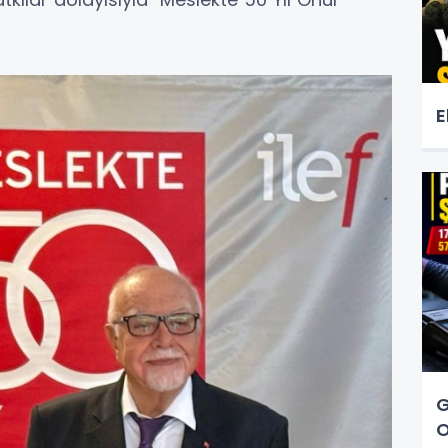
E
G
O