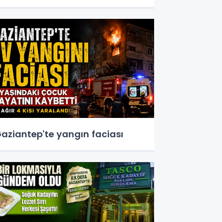
aziantep'te yangın faciası