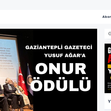
Abon
Y