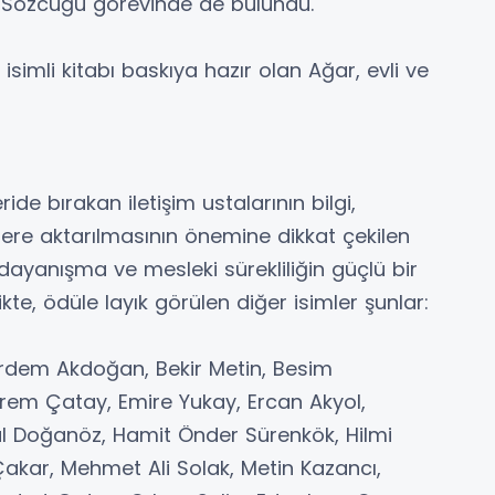
 Sözcüğü görevinde de bulundu.
simli kitabı baskıya hazır olan Ağar, evli ve
de bırakan iletişim ustalarının bilgi,
llere aktarılmasının önemine dikkat çekilen
 dayanışma ve mesleki sürekliliğin güçlü bir
ikte, ödüle layık görülen diğer isimler şunlar:
Erdem Akdoğan, Bekir Metin, Besim
krem Çatay, Emire Yukay, Ercan Akyol,
ül Doğanöz, Hamit Önder Sürenkök, Hilmi
Çakar, Mehmet Ali Solak, Metin Kazancı,