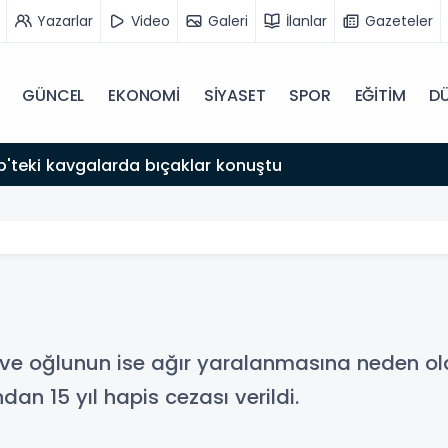
Yazarlar
Video
Galeri
İlanlar
Gazeteler
GÜNCEL
EKONOMİ
SİYASET
SPOR
EĞİTİM
D
'teki kavgalarda bıçaklar konuştu
ve oğlunun ise ağır yaralanmasına neden olan
n 15 yıl hapis cezası verildi.