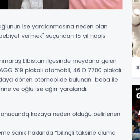
 oğlunun ise yaralanmasına neden olan
sebebiyet vermek" suçundan 15 yıl hapis
nmaraş Elbistan ilçesinde meydana gelen
S
AGG 519 plakalı otomobil, 46 D 7700 plakalı
Hurdaya dönen otomobilde bulunan baba ile
anne ve oğlu ise ağırr yaralandı.
ma sonucundq kazaya neden olduğu belirlenen
 sanık hakkında “bilinçli taksirle ölüme