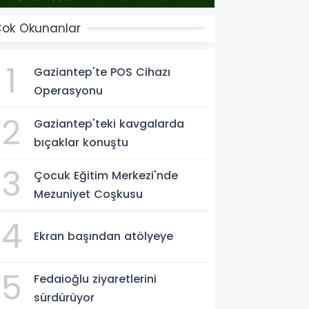
ok Okunanlar
1
Gaziantep'te POS Cihazı
Operasyonu
2
Gaziantep'teki kavgalarda
bıçaklar konuştu
3
Çocuk Eğitim Merkezi'nde
Mezuniyet Coşkusu
4
Ekran başından atölyeye
5
Fedaioğlu ziyaretlerini
sürdürüyor