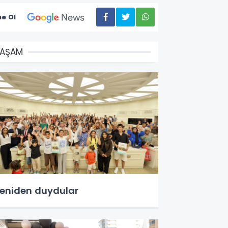
e Ol
YAŞAM
eniden duydular