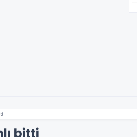
ti
ı bitti