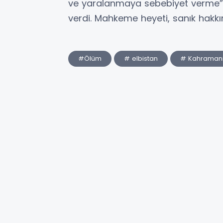
ve yaralanmaya sebebiyet verme” 
verdi. Mahkeme heyeti, sanık hakkı
#Ölüm
# elbistan
# Kahraman