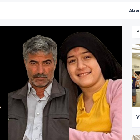
Abon
Y