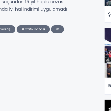
suçundan 15 yıl hapis cezası
nda iyi hal indirimi uygulamadı
Ş
maraş
# trafik kazası
#
5