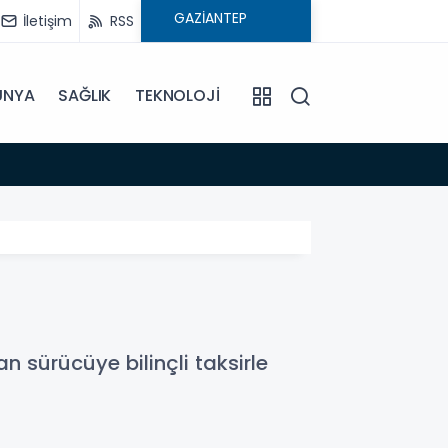
İletişim
RSS
ÜNYA
SAĞLIK
TEKNOLOJİ
16:02
Çocuk
 sürücüye bilinçli taksirle