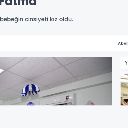
i Fatma
ebeğin cinsiyeti kız oldu.
Abon