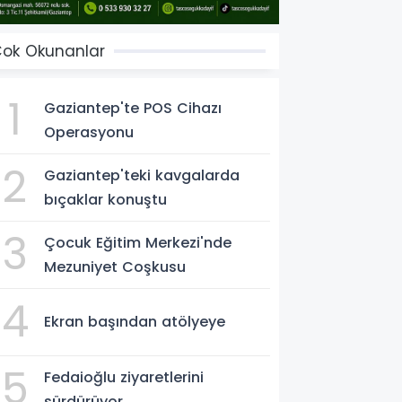
ok Okunanlar
1
Gaziantep'te POS Cihazı
Operasyonu
2
Gaziantep'teki kavgalarda
bıçaklar konuştu
3
Çocuk Eğitim Merkezi'nde
Mezuniyet Coşkusu
4
Ekran başından atölyeye
5
Fedaioğlu ziyaretlerini
sürdürüyor