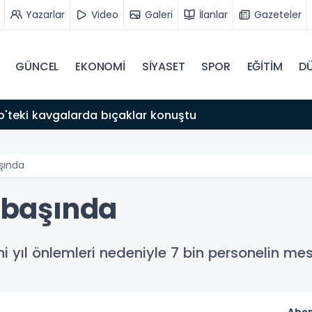
Yazarlar
Video
Galeri
İlanlar
Gazeteler
GÜNCEL
EKONOMİ
SİYASET
SPOR
EĞİTİM
D
'teki kavgalarda bıçaklar konuştu
aşında
v başında
i yıl önlemleri nedeniyle 7 bin personelin m
Abon