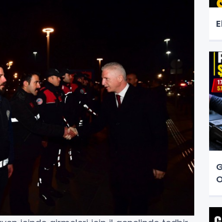
E
G
O