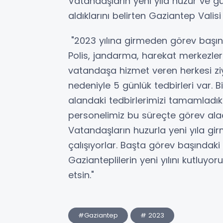
Vatandaşların yeni yıla huzur ve güv
aldıklarını belirten Gaziantep Valisi
"2023 yılına girmeden görev başınd
Polis, jandarma, harekat merkezleri, 
vatandaşa hizmet veren herkesi ziyar
nedeniyle 5 günlük tedbirleri var. 
alandaki tedbirlerimizi tamamladı
personelimiz bu süreçte görev alac
Vatandaşların huzurla yeni yıla girm
çalışıyorlar. Başta görev başındak
Gazianteplilerin yeni yılını kutluyor
etsin."
#Gaziantep
# 2023