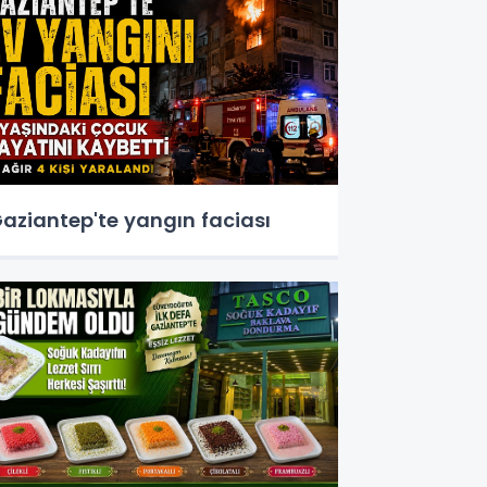
aziantep'te yangın faciası