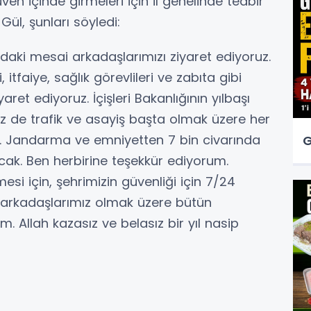
en içinde girmeleri için il genelinde tedbir
 Gül, şunları söyledi:
aki mesai arkadaşlarımızı ziyaret ediyoruz.
itfaiye, sağlık görevlileri ve zabıta gibi
et ediyoruz. İçişleri Bakanlığının yılbaşı
Biz de trafik ve asayiş başta olmak üzere her
k. Jandarma ve emniyetten 7 bin civarında
G
ak. Ben herbirine teşekkür ediyorum.
esi için, şehrimizin güvenliği için 7/24
i arkadaşlarımız olmak üzere bütün
um. Allah kazasız ve belasız bir yıl nasip