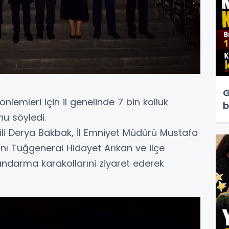
G
önlemleri için il genelinde 7 bin kolluk
b
u söyledi.
kili Derya Bakbak, İl Emniyet Müdürü Mustafa
ı Tuğgeneral Hidayet Arıkan ve ilçe
jandarma karakollarıni ziyaret ederek