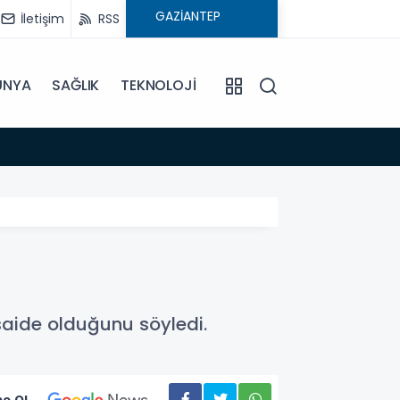
İletişim
RSS
ÜNYA
SAĞLIK
TEKNOLOJİ
16:02
Çocuk
esaide olduğunu söyledi.
e Ol