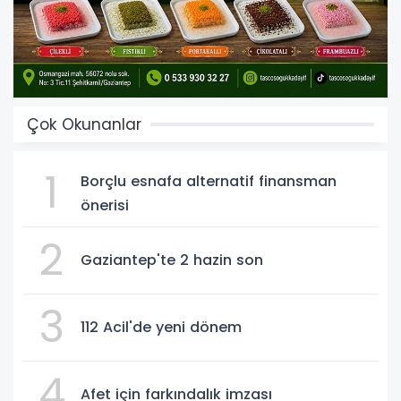
Çok Okunanlar
1
Borçlu esnafa alternatif finansman
önerisi
2
Gaziantep'te 2 hazin son
3
112 Acil'de yeni dönem
4
Afet için farkındalık imzası