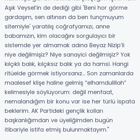
Aşık Veysel’in de dediği gibi 'Beni hor görme
gardaşım, sen altınsın da ben tunçmuyum
sitemiyle' yaratılış coğrafyamızı, anne
babamızın, kim olacağını sorgulayıcı bir
sistemde yer almamak adına Beyaz Nizip’li
niye değilmişiz? Niye sanayici değilmişiz? Yok
kılçıklı balık, kılçıksız balık ya da hamsi. Hangi
ritüelde görmek istiyorsanız… Son zamanlarda
maalesef klişe haline gelmiş “elhamdulillah”
kelimesiyle söylüyorum: değil menfaat,
nemalandığım bir konu var ise her türlü ispata
beklerim. AK Partideki gençlik kolları
başkanlığımdan ve üyeliğimden bugün
itibariyle istifa etmiş bulunmaktayım."