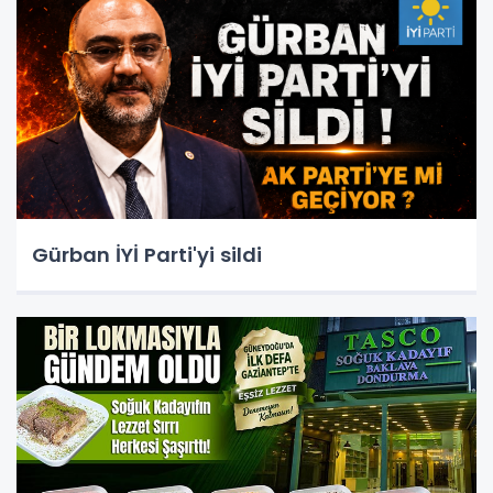
Gürban İYİ Parti'yi sildi