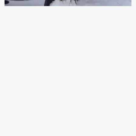
Gaziantep'te 3 gündür kayıp olarak aranan
şahıs aracında öldürülmüş halde bulundu.
Şahinbey ilçesinin Savcılı Mahallesi'nde
meydana gelen olayda, vatandaşlar açıl
arazide park halindeki araçta birini hareketsiz
şekilde görünce durumu 112 Acil Yardım
Hattına bildirdi. İhbar üzerine olay yerine polis,
sağlık ve itfaiye ekipleri sevk edildi. Olay yerine
gelen itfaiye ekiplerinin camı kırmasıyla
kapıları açılan araçta hareketsiz olan şahsın 5
çocuk babası Ergün Gündüz olduğu ve
başından silahla vurularak öldürüldü belirlendi.
Gündüz'ün cenazesi Gaziantep Adli Tıp