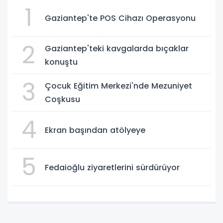
1
Gaziantep'te POS Cihazı Operasyonu
2
Gaziantep'teki kavgalarda bıçaklar
konuştu
3
Çocuk Eğitim Merkezi'nde Mezuniyet
Coşkusu
4
Ekran başından atölyeye
5
Fedaioğlu ziyaretlerini sürdürüyor