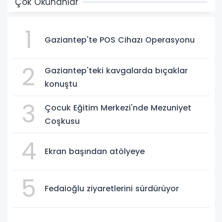
Çok Okunanlar
1
Gaziantep'te POS Cihazı Operasyonu
2
Gaziantep'teki kavgalarda bıçaklar
konuştu
3
Çocuk Eğitim Merkezi'nde Mezuniyet
Coşkusu
4
Ekran başından atölyeye
5
Fedaioğlu ziyaretlerini sürdürüyor