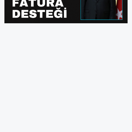
ehitkamil Belediye Başkanı Umut Yılmaz, geçtiğimiz ay
açıkladığı fatura desteğini artırdı. Yılmaz, Haziran ayında 18 bin
kişiye verilen 400 TL elektrik, 400 TL su faturası desteği
kapsamında Temmuz ayında 20 bin kişinin hesaplarına
ödemelerin yapıldığını duyurdu.
Şehitkamil Belediye Başkanı Umut Yılmaz, dar gelirli ailelere
yönelik desteklerini sürdürüyor. Geçtiğimiz ay Şehitkamil’de
yaşayan 18 bin aileye toplamda 800 TL’lik fatura desteği veren
Yılmaz, Temmuz ayı ödemelerine ilişkin açıklamalarda bulundu.