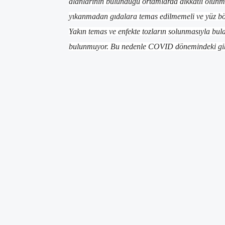
alanlarının bulunduğu ortamlarda dikkatli olunma
yıkanmadan gıdalara temas edilmemeli ve yüz bö
Yakın temas ve enfekte tozların solunmasıyla bulaş
bulunmuyor. Bu nedenle COVID dönemindeki gib