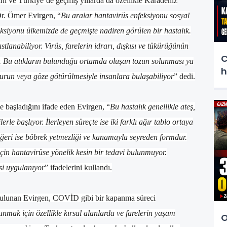
ını ve Türkiye’de geçmiş yıllarda da özellikle Karadeniz
Dr. Ömer Evirgen, “
Bu aralar hantavirüs enfeksiyonu sosyal
siyonu ülkemizde de geçmişte nadiren görülen bir hastalık.
anabiliyor. Virüs, farelerin idrarı, dışkısı ve tükürüğünün
C
r. Bu atıkların bulunduğu ortamda oluşan tozun solunması ya
h
, burun veya göze götürülmesiyle insanlara bulaşabiliyor
” dedi.
rle başladığını ifade eden Evirgen, “
Bu hastalık genellikle ateş,
ilerle başlıyor. İlerleyen süreçte ise iki farklı ağır tablo ortaya
diğeri ise böbrek yetmezliği ve kanamayla seyreden formdur.
 için hantavirüse yönelik kesin bir tedavi bulunmuyor.
si uygulanıyor
” ifadelerini kullandı.
bulunan Evirgen, COVİD gibi bir kapanma süreci
unmak için özellikle kırsal alanlarda ve farelerin yaşam
O