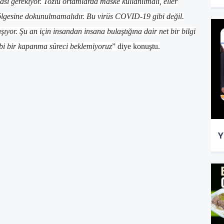
sı gerekiyor. Tozlu ortamlarda maske kullanılmalı, eller
lgesine dokunulmamalıdır. Bu virüs COVID-19 gibi değil.
ıyor. Şu an için insandan insana bulaştığına dair net bir bilgi
i bir kapanma süreci beklemiyoruz
” diye konuştu.
Y