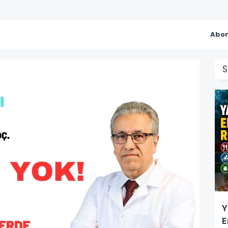
Abon
S
Y
E