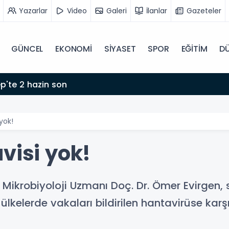
Yazarlar
Video
Galeri
İlanlar
Gazeteler
GÜNCEL
EKONOMİ
SİYASET
SPOR
EĞİTİM
D
p'te 2 hazin son
yok!
visi yok!
ik Mikrobiyoloji Uzmanı Doç. Dr. Ömer Evirgen
 ülkelerde vakaları bildirilen hantavirüse ka