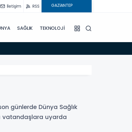
İletişim
RSS
ÜNYA
SAĞLIK
TEKNOLOJİ
20:38
112 A
, son günlerde Dünya Sağlık
rşı vatandaşlara uyarda