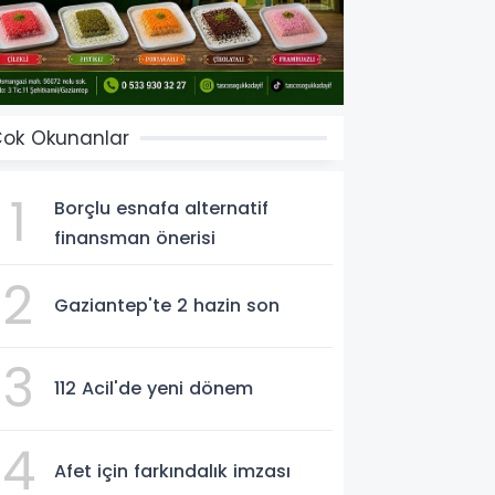
ok Okunanlar
1
Borçlu esnafa alternatif
finansman önerisi
2
Gaziantep'te 2 hazin son
3
112 Acil'de yeni dönem
4
Afet için farkındalık imzası