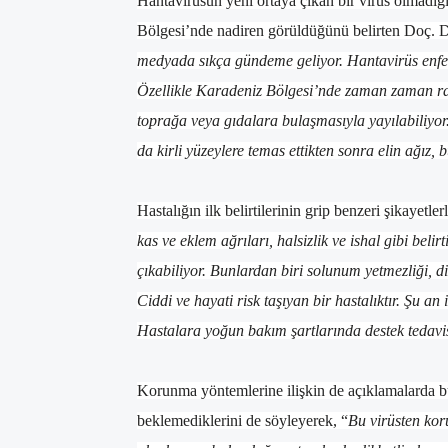
Hantavirüsün yeni ortaya çıkan bir virüs olmadığ
Bölgesi’nde nadiren görüldüğünü belirten Doç. 
medyada sıkça gündeme geliyor. Hantavirüs enfek
Özellikle Karadeniz Bölgesi’nde zaman zaman rastl
toprağa veya gıdalara bulaşmasıyla yayılabiliyo
da kirli yüzeylere temas ettikten sonra elin ağız
Hastalığın ilk belirtilerinin grip benzeri şikayetle
kas ve eklem ağrıları, halsizlik ve ishal gibi belirt
çıkabiliyor. Bunlardan biri solunum yetmezliği, 
Ciddi ve hayati risk taşıyan bir hastalıktır. Şu an
Hastalara yoğun bakım şartlarında destek tedavi
Korunma yöntemlerine ilişkin de açıklamalarda 
beklemediklerini de söyleyerek, “
Bu virüsten kor