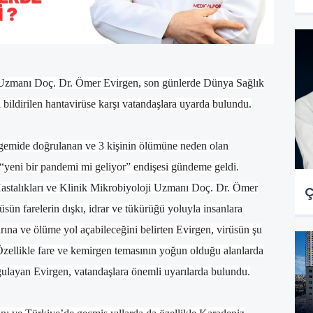
i Uzmanı Doç. Dr. Ömer Evirgen, son günlerde Dünya Sağlık
 bildirilen hantavirüse karşı vatandaşlara uyarda bulundu.
gemide doğrulanan ve 3 kişinin ölümüne neden olan
“yeni bir pandemi mi geliyor” endişesi gündeme geldi.
astalıkları ve Klinik Mikrobiyoloji Uzmanı Doç. Dr. Ömer
Ç
üsün farelerin dışkı, idrar ve tükürüğü yoluyla insanlara
larına ve ölüme yol açabileceğini belirten Evirgen, virüsün şu
 Özellikle fare ve kemirgen temasının yoğun olduğu alanlarda
rgulayan Evirgen, vatandaşlara önemli uyarılarda bulundu.