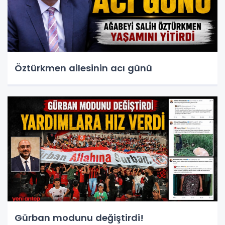
Öztürkmen ailesinin acı günü
Gürban modunu değiştirdi!