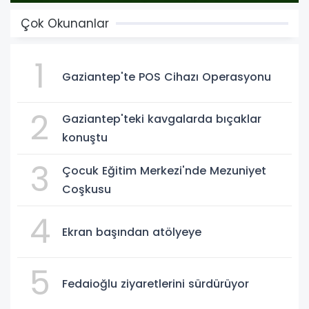
Çok Okunanlar
1
Gaziantep'te POS Cihazı Operasyonu
2
Gaziantep'teki kavgalarda bıçaklar
konuştu
3
Çocuk Eğitim Merkezi'nde Mezuniyet
Coşkusu
4
Ekran başından atölyeye
5
Fedaioğlu ziyaretlerini sürdürüyor