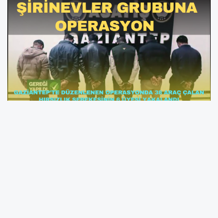
Gaziantep'te polisin düzenlediği operasyonda
yakalanan "Şirinevler Grubu" adı verilen
hırsızlık şebekesinin 10 milyon TL değerindeki
eşya ile 38 aracı çalan 6 üyesi yakalandı.
Gaziantep Cumhuriyet Başsavcılığı