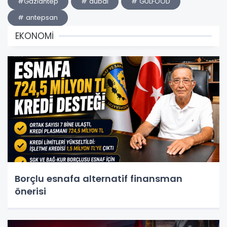
#Gaziantep
# dubai
# GULFOOD
# antepsan
EKONOMİ
Borçlu esnafa alternatif finansman
önerisi