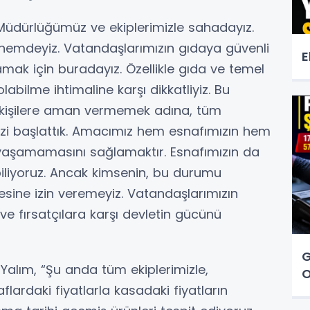
 Müdürlüğümüz ve ekiplerimizle sahadayız.
dönemdeyiz. Vatandaşlarımızın gıdaya güvenli
E
mak için buradayız. Özellikle gıda ve temel
labilme ihtimaline karşı dikkatliyiz. Bu
 kişilere aman vermemek adına, tüm
izi başlattık. Amacımız hem esnafımızın hem
yaşamamasını sağlamaktır. Esnafımızın da
biliyoruz. Ancak kimsenin, bu durumu
sine izin veremeyiz. Vatandaşlarımızın
ve fırsatçılara karşı devletin gücünü
G
alım, “Şu anda tüm ekiplerimizle,
O
flardaki fiyatlarla kasadaki fiyatların