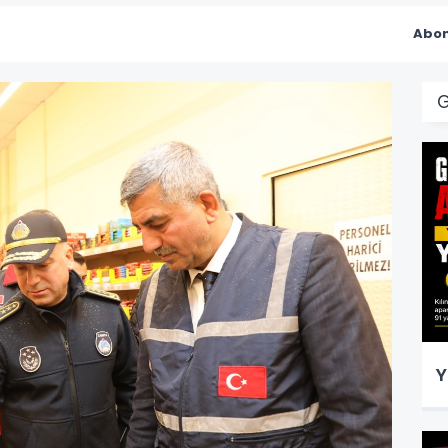
Abon
Y