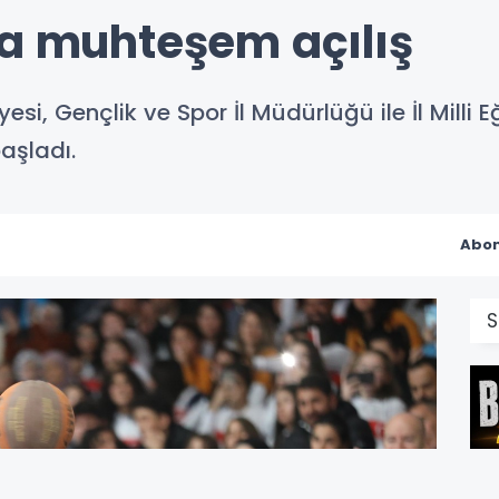
na muhteşem açılış
si, Gençlik ve Spor İl Müdürlüğü ile İl Milli E
aşladı.
Abon