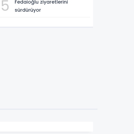
5
Fedaioğlu ziyaretlerini
sürdürüyor