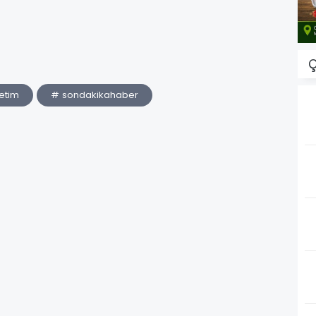
Ç
etim
# sondakikahaber