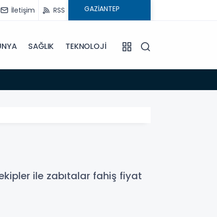
İletişim
RSS
ÜNYA
SAĞLIK
TEKNOLOJİ
16:02
Çocuk
ipler ile zabıtalar fahiş fiyat