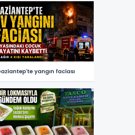
aziantep'te yangın faciası