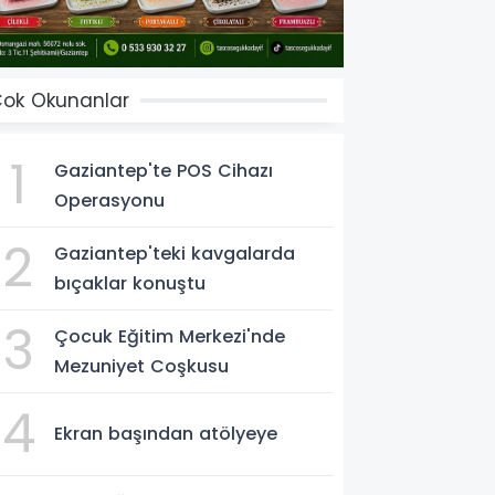
ok Okunanlar
1
Gaziantep'te POS Cihazı
Operasyonu
2
Gaziantep'teki kavgalarda
bıçaklar konuştu
3
Çocuk Eğitim Merkezi'nde
Mezuniyet Coşkusu
4
Ekran başından atölyeye