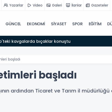
Yazarlar
Video
Galeri
İlanlar
Gazeteler
GÜNCEL
EKONOMİ
SİYASET
SPOR
EĞİTİM
D
'teki kavgalarda bıçaklar konuştu
leri başladı
etimleri başladı
ının ardından Ticaret ve Tarım il müdürlüğü ek