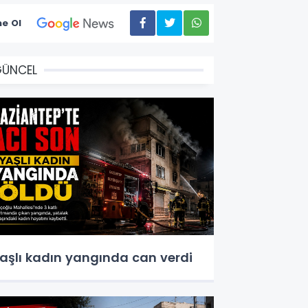
e Ol
GÜNCEL
aşlı kadın yangında can verdi