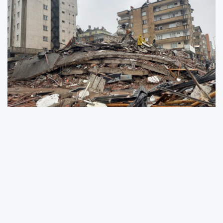
Cumhurbaşkanı Yardımcısı Fuat Oktay,
depremle ilgili ilk rakamları açıkladi.
Oktay şu bilgileri verdi:
“Maraş’ta 70 vatandaşımızı kaybetmiş
bulunuyoruz. Bu sayıların artacağını tahmin
ediyoruz ne yazık ki. Allah rahmet eylesin.