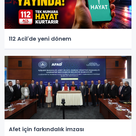
112 Acil'de yeni dönem
Afet için farkındalık imzası