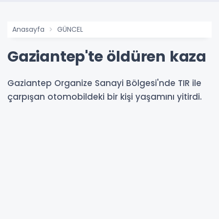
Anasayfa
GÜNCEL
Gaziantep'te öldüren kaza
Gaziantep Organize Sanayi Bölgesi'nde TIR ile
çarpışan otomobildeki bir kişi yaşamını yitirdi.
Kazada 5 kişi de yaralandı.
11-05-2026 17:04
Güncelleme : 11-05-2026 17:51
Abone Ol