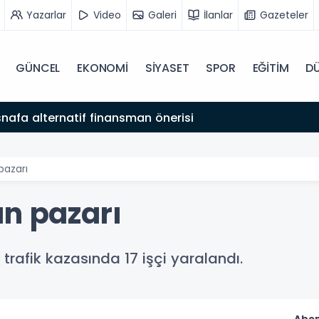
Yazarlar
Video
Galeri
İlanlar
Gazeteler
GÜNCEL
EKONOMİ
SİYASET
SPOR
EĞİTİM
D
snafa alternatif finansman önerisi
pazarı
an pazarı
rafik kazasında 17 işçi yaralandı.
Abon