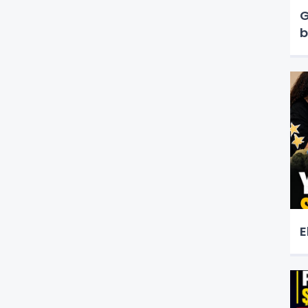
G
b
E