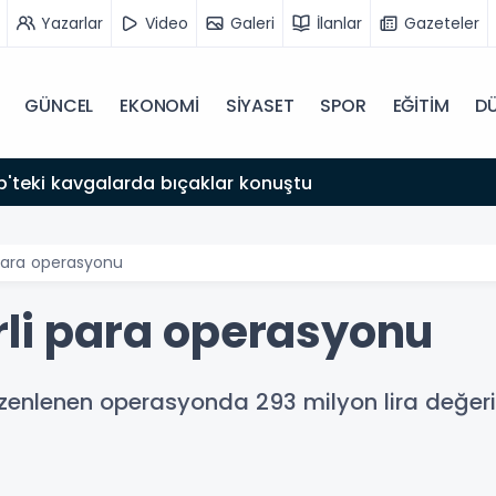
Yazarlar
Video
Galeri
İlanlar
Gazeteler
GÜNCEL
EKONOMİ
SİYASET
SPOR
EĞİTİM
D
 Eğitim Merkezi'nde Mezuniyet Coşkusu
 para operasyonu
rli para operasyonu
zenlenen operasyonda 293 milyon lira değerind