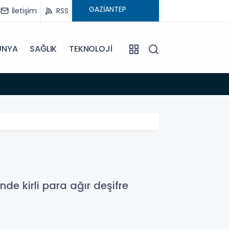
İletişim
RSS
ÜNYA
SAĞLIK
TEKNOLOJİ
15:44
Ekr
e kirli para ağır deşifre