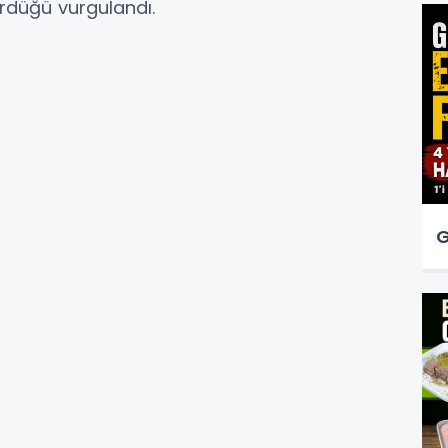
sürdüğü vurgulandı.
G