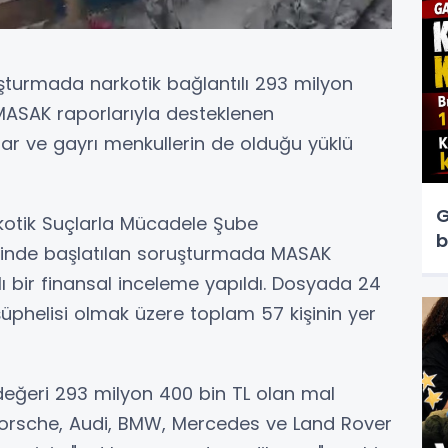
şturmada narkotik bağlantılı 293 milyon
. MASAK raporlarıyla desteklenen
ar ve gayrı menkullerin de olduğu yüklü
G
otik Suçlarla Mücadele Şube
b
hinde başlatılan soruşturmada MASAK
ı bir finansal inceleme yapıldı. Dosyada 24
üphelisi olmak üzere toplam 57 kişinin yer
eğeri 293 milyon 400 bin TL olan mal
 Porsche, Audi, BMW, Mercedes ve Land Rover