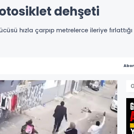
otosiklet dehşeti
ücüsü hızla çarpıp metrelerce ileriye fırlattı
Abon