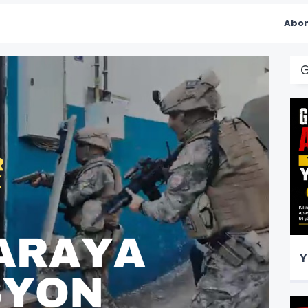
Abon
Y