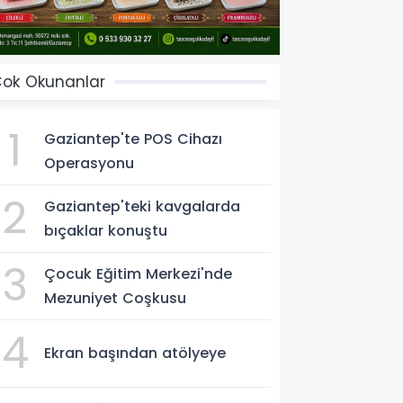
ok Okunanlar
1
Gaziantep'te POS Cihazı
Operasyonu
2
Gaziantep'teki kavgalarda
bıçaklar konuştu
3
Çocuk Eğitim Merkezi'nde
Mezuniyet Coşkusu
4
Ekran başından atölyeye