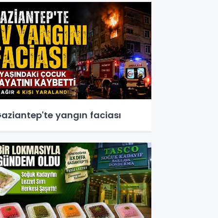
aziantep'te yangın faciası