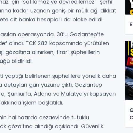
nmaz için "satılamaz ve devredilemez" şerhi
rına kadar uzanan geniş bir mülk ağı dikkat
kete ait banka hesapları da bloke edildi.
E
asılan operasyonda, 30’u Gaziantep’te
ef alındı. TCK 282 kapsamında yürütülen
gözaltına alınırken, firari şüphelilerin
ü bildirildi.
i yaptığı belirlenen şüphelilere yönelik daha
 detayları gün yüzüne çıktı. Gaziantep
ra, Şanlıurfa, Adana ve Malatya’yı kapsayan
kkında işlem başlatıldı.
G
O
n halihazırda cezaevinde tutuklu
ak gözaltına alındığı açıklandı. Güvenlik