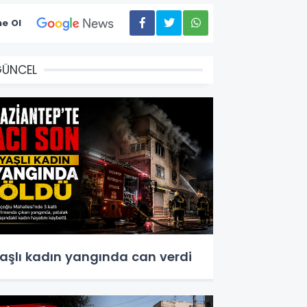
e Ol
GÜNCEL
aşlı kadın yangında can verdi