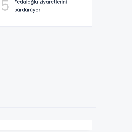
5
Fedaioğlu ziyaretlerini
sürdürüyor