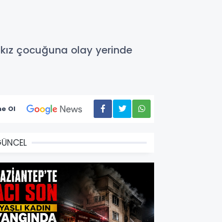
ğı kız çocuğuna olay yerinde
e Ol
GÜNCEL