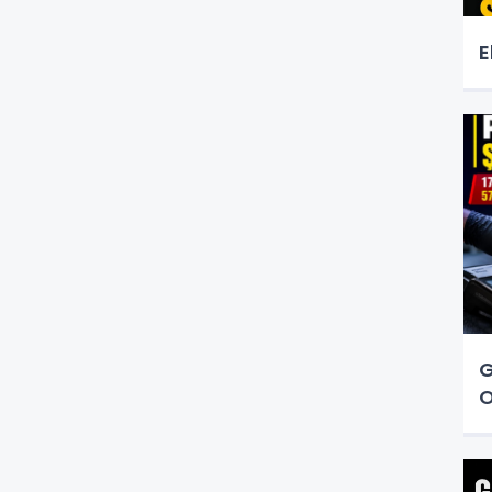
E
G
O