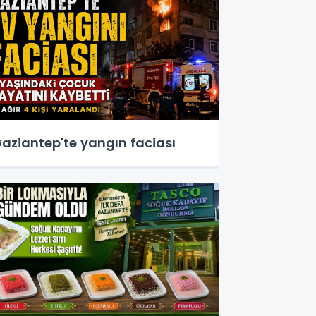
aziantep'te yangın faciası