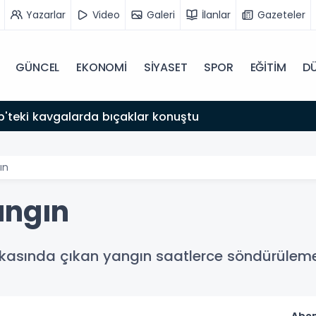
Yazarlar
Video
Galeri
İlanlar
Gazeteler
GÜNCEL
EKONOMİ
SİYASET
SPOR
EĞİTİM
D
'teki kavgalarda bıçaklar konuştu
ın
angın
ikasında çıkan yangın saatlerce söndürüleme
Abon