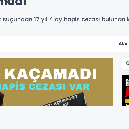
madı
k suçundan 17 yıl 4 ay hapis cezası bulunan k
Abon