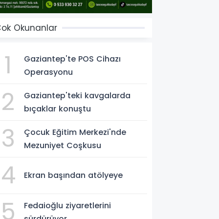
ok Okunanlar
1
Gaziantep'te POS Cihazı
Operasyonu
2
Gaziantep'teki kavgalarda
bıçaklar konuştu
3
Çocuk Eğitim Merkezi'nde
Mezuniyet Coşkusu
4
Ekran başından atölyeye
5
Fedaioğlu ziyaretlerini
sürdürüyor