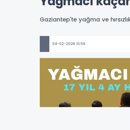
Yağmacı kaça
Gaziantep'te yağma ve hırsızlı
04-02-2026 10:59