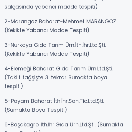
salçasında yabancı madde tespiti)
2-Marangoz Baharat-Mehmet MARANGOZ
(Kekikte Yabancı Madde Tespiti)
3-Nurkaya Gıda Tarım Ürn.İth.İhr.Ltd.Şti.
(Kekikte Yabancı Madde Tespiti)
4-Elemeği Baharat Gıda Tarım Ürn.Ltd.Şti.
(Taklit tağşişte 3. tekrar Sumakta boya
tespiti)
5-Payam Baharat İth.İhr.San.Tic.Ltd.Şti.
(Sumakta Boya Tespiti)
6-Başakagro İth.İhr.Gıda Ürn.Ltd.Şti. (Sumakta