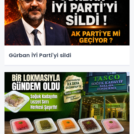
Gürban İYİ Parti'yi sildi