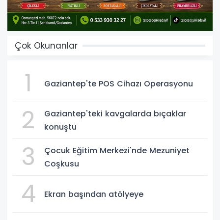
Çok Okunanlar
1
Gaziantep'te POS Cihazı Operasyonu
2
Gaziantep'teki kavgalarda bıçaklar
konuştu
3
Çocuk Eğitim Merkezi'nde Mezuniyet
Coşkusu
4
Ekran başından atölyeye