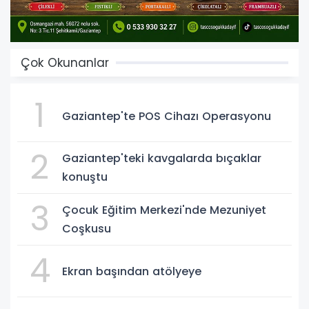
Çok Okunanlar
1
Gaziantep'te POS Cihazı Operasyonu
2
Gaziantep'teki kavgalarda bıçaklar
konuştu
3
Çocuk Eğitim Merkezi'nde Mezuniyet
Coşkusu
4
Ekran başından atölyeye