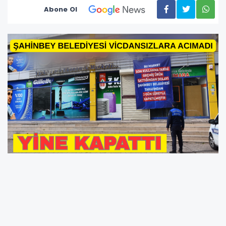
Abone Ol
Halkın sağlığı ile oynanmasına asla müsaade
etmeyen ve taviz vermeyen Şahinbey
Belediyesi Zabıta ekipleri 2’si zincir market