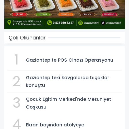
Çok Okunanlar
1
Gaziantep'te POS Cihazı Operasyonu
2
Gaziantep'teki kavgalarda bıçaklar
konuştu
3
Çocuk Eğitim Merkezi'nde Mezuniyet
Coşkusu
4
Ekran başından atölyeye