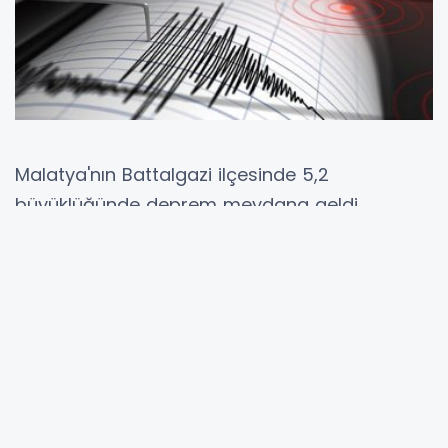
Malatya'nın Battalgazi ilçesinde 5,2
büyüklüğünde deprem meydana geldi.
Deprem Malatya'nın yanı sıra Adıyaman,
Kahramanmaraş, Elazığ, Gaziantep ve
Şanlıurfa'da da hissedildi.
Afet ve Acil Durum Yönetimi Başkanlığının
(AFAD) internet sitesinde yer alan paylaşımda
Malatya Battalgazi'de meydana gelen
sarsıntının derinliğinin 13,93 kilometre olduğu