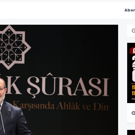
Abon
G