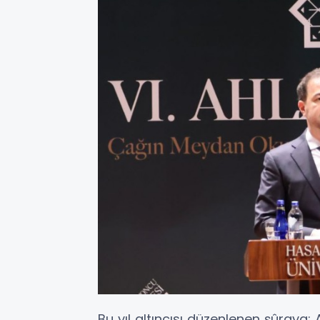
Bu yıl altıncısı düzenlenen şûraya;