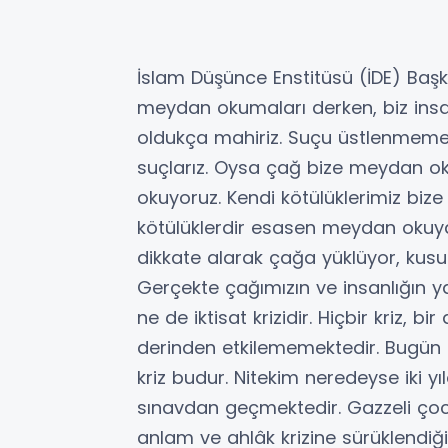
İslam Düşünce Enstitüsü (İDE) Baş
meydan okumaları derken, biz ins
oldukça mahiriz. Suçu üstlenmemek
suçlarız. Oysa çağ bize meydan o
okuyoruz. Kendi kötülüklerimiz biz
kötülüklerdir esasen meydan okuy
dikkate alarak çağa yüklüyor, kusur
Gerçekte çağımızın ve insanlığın yaş
ne de iktisat krizidir. Hiçbir kriz, bi
derinden etkilememektedir. Bugün t
kriz budur. Nitekim neredeyse iki yı
sınavdan geçmektedir. Gazzeli çocuk
anlam ve ahlâk krizine sürüklendiğ