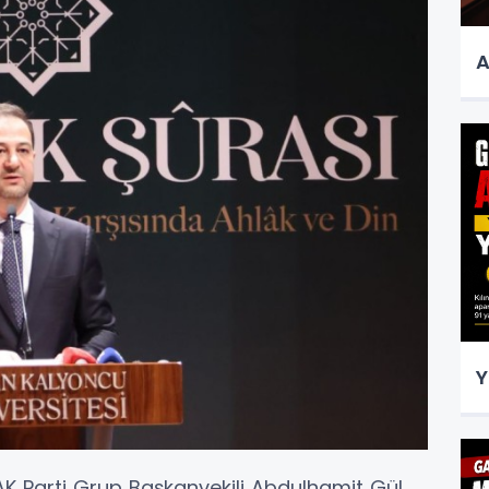
A
Y
 AK Parti Grup Başkanvekili Abdulhamit Gül,