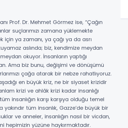
kanı Prof. Dr. Mehmet Görmez ise, “Çağın
anlar suçlarımızı zamana yüklemekte
 için ya zamanı, ya çağı ya da asrı
kuyamaz aslında; biz, kendimize meydan
e meydan okuyor. İnsanların yaptığı
an. Ama biz bunu, değişimi ve dönüşümü
larımızı çağa atarak bir nebze rahatlıyoruz.
adığı en büyük kriz, ne bir siyaset krizidir
r anlam krizi ve ahlâk krizi kadar insanlığı
üm insanlığın karşı karşıya olduğu temel
la yakındır tüm insanlık, Gazze’de büyük bir
lar ve anneler, insanlığın nasıl bir vicdan,
ini hepimizin yüzüne haykırmaktadır.