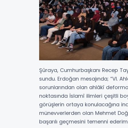
Şûraya, Cumhurbaşkanı Recep Tayy
sundu. Erdoğan mesajında; “VI. Ah
sorunlarından olan ahlâkî deform
noktasında İslamî ilimleri çeşitli b
görüşlerin ortaya konulacağına inan
münevverlerden olan Mehmet Doğan’
başarılı geçmesini temenni ederim” 