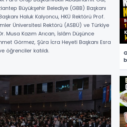
iantep Büyükşehir Belediye (GBB) Başkanı
Başkanı Haluk Kalyoncu, HKÜ Rektörü Prof.
limler Üniversitesi Rektörü (ASBÜ) ve Türkiye
. Dr. Musa Kazım Arıcan, İslâm Düşünce
Mehmet Görmez, Şûra İcra Heyeti Başkanı Esra
 öğrenciler katıldı.
G
b