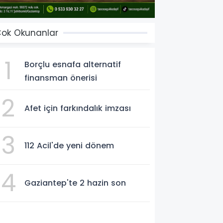
ok Okunanlar
1
Borçlu esnafa alternatif
finansman önerisi
2
Afet için farkındalık imzası
3
112 Acil'de yeni dönem
4
Gaziantep'te 2 hazin son