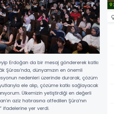
Ç
ip Erdoğan da bir mesaj göndererek katkı
lâk Şûrası’nda, dünyamızın en önemli
asyonun nedenleri üzerinde durarak, çözüm
oyutlarıyla ele alıp, çözüme katkı sağlayacak
ıyorum. Ülkemizin yetiştirdiği en değerli
ın aziz hatırasına atfedilen Şûra’nın
ifadelerine yer verdi.