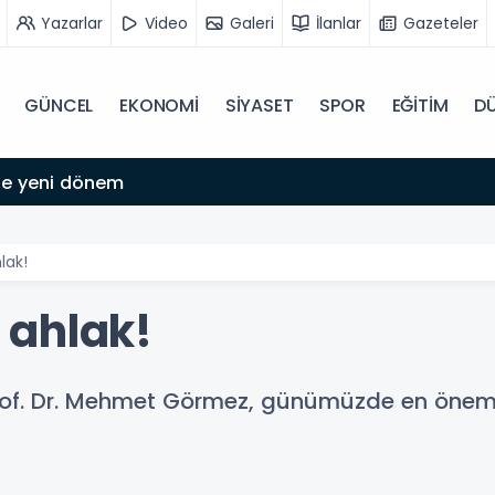
Yazarlar
Video
Galeri
İlanlar
Gazeteler
GÜNCEL
EKONOMİ
SİYASET
SPOR
EĞİTİM
D
'de yeni dönem
lak!
 ahlak!
Prof. Dr. Mehmet Görmez, günümüzde en öneml