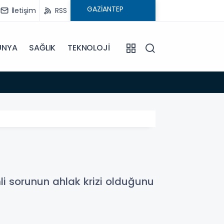
İletişim
RSS
ÜNYA
SAĞLIK
TEKNOLOJİ
11:37
Afet iç
i sorunun ahlak krizi olduğunu