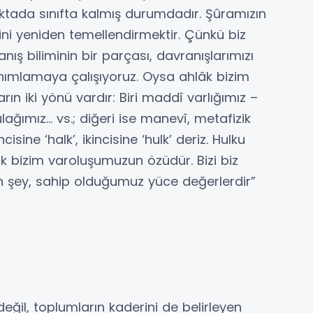
ktada sınıfta kalmış durumdadır. Şûramızın
ini yeniden temellendirmektir. Çünkü biz
 biliminin bir parçası, davranışlarımızı
anımlamaya çalışıyoruz. Oysa ahlâk bizim
rın iki yönü vardır: Biri maddî varlığımız –
ağımız… vs.; diğeri ise manevî, metafizik
cisine ‘halk’, ikincisine ‘hulk’ deriz. Hulku
k bizim varoluşumuzun özüdür. Bizi biz
an şey, sahip olduğumuz yüce değerlerdir”
değil, toplumların kaderini de belirleyen