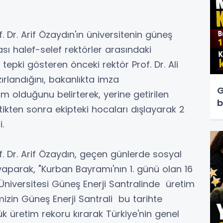
. Dr. Arif Özaydın'ın üniversitenin güneş
ası halef-selef rektörler arasındaki
tepki gösteren önceki rektör Prof. Dr. Ali
rlandığını, bakanlıkta imza
G
 olduğunu belirterek, yerine getirilen
b
tikten sonra ekipteki hocaları dışlayarak 2
i.
f. Dr. Arif Özaydın, geçen günlerde sosyal
parak, "Kurban Bayramı'nın 1. günü olan 16
niversitesi Güneş Enerji Santralinde üretim
emizin Güneş Enerji Santrali bu tarihte
ük üretim rekoru kırarak Türkiye'nin genel