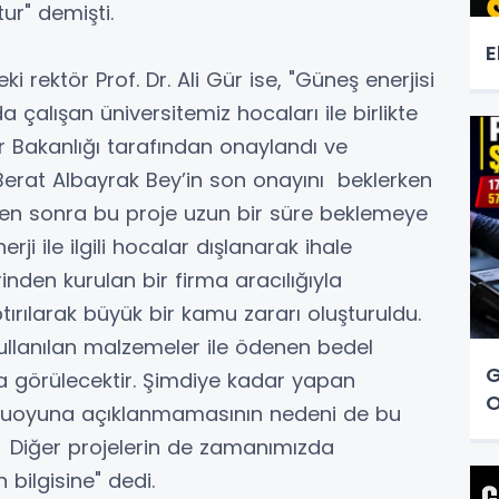
ur" demişti.
E
 rektör Prof. Dr. Ali Gür ise, "Güneş enerjisi
 çalışan üniversitemiz hocaları ile birlikte
ar Bakanlığı tarafından onaylandı ve
erat Albayrak Bey’in son onayını beklerken
den sonra bu proje uzun bir süre beklemeye
rji ile ilgili hocalar dışlanarak ihale
inden kurulan bir firma aracılığıyla
ırılarak büyük bir kamu zararı oluşturuldu.
ullanılan malzemeler ile ödenen bedel
G
ça görülecektir. Şimdiye kadar yapan
O
muoyuna açıklanmamasının nedeni de bu
. Diğer projelerin de zamanımızda
bilgisine" dedi.