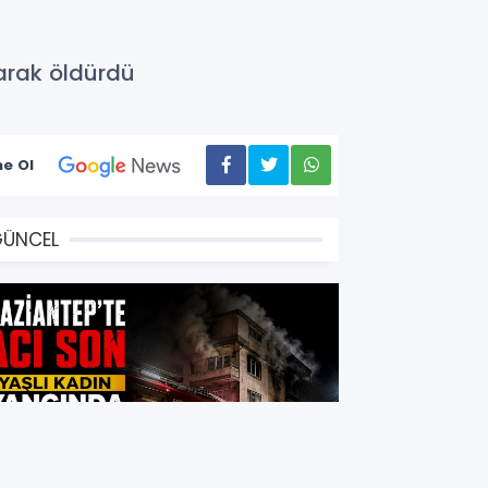
rarak öldürdü
e Ol
GÜNCEL