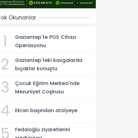
ok Okunanlar
1
Gaziantep'te POS Cihazı
Operasyonu
2
Gaziantep'teki kavgalarda
bıçaklar konuştu
3
Çocuk Eğitim Merkezi'nde
Mezuniyet Coşkusu
4
Ekran başından atölyeye
5
Fedaioğlu ziyaretlerini
sürdürüyor