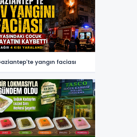
aziantep'te yangın faciası