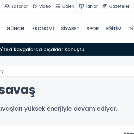
Yazarlar
Video
Galeri
İlanlar
Gazeteler
GÜNCEL
EKONOMİ
SİYASET
SPOR
EĞİTİM
D
'teki kavgalarda bıçaklar konuştu
aş
 savaş
avaşları yüksek enerjiyle devam ediyor.
Abon