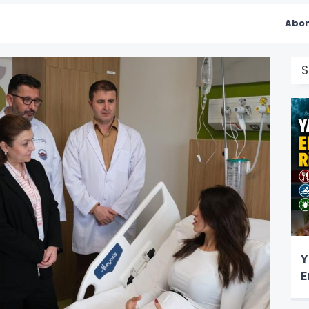
Abon
S
Y
E