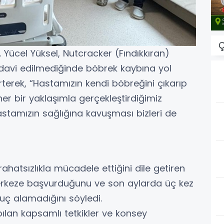
Ç
 Yücel Yüksel, Nutcracker (Fındıkkıran)
davi edilmediğinde böbrek kaybına yol
rterek, “Hastamızın kendi böbreğini çıkarıp
iner bir yaklaşımla gerçekleştirdiğimiz
stamızın sağlığına kavuşması bizleri de
ahatsızlıkla mücadele ettiğini dile getiren
 merkeze başvurduğunu ve son aylarda üç kez
ç alamadığını söyledi.
ılan kapsamlı tetkikler ve konsey