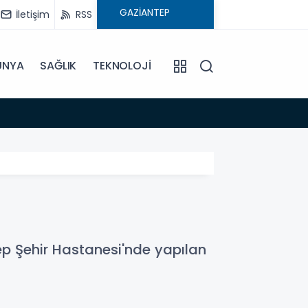
İletişim
RSS
ÜNYA
SAĞLIK
TEKNOLOJİ
16:02
Çocuk
ep Şehir Hastanesi'nde yapılan