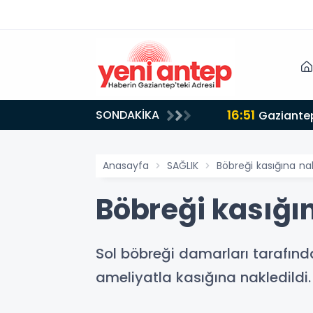
16:51
SONDAKİKA
Gaziantep
Anasayfa
SAĞLIK
Böbreği kasığına nak
Böbreği kasığın
Sol böbreği damarları tarafınd
ameliyatla kasığına nakledildi.