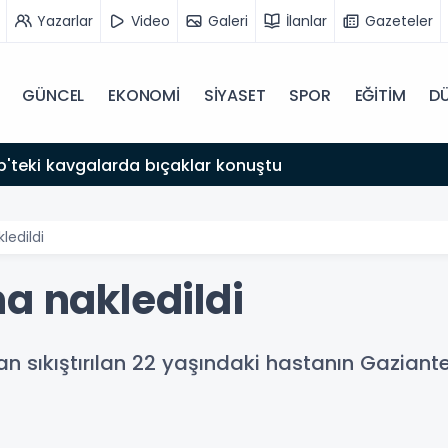
Yazarlar
Video
Galeri
İlanlar
Gazeteler
GÜNCEL
EKONOMİ
SİYASET
SPOR
EĞİTİM
D
'teki kavgalarda bıçaklar konuştu
ledildi
a nakledildi
an sıkıştırılan 22 yaşındaki hastanın Gaziant