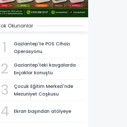
ok Okunanlar
1
Gaziantep'te POS Cihazı
Operasyonu
2
Gaziantep'teki kavgalarda
bıçaklar konuştu
3
Çocuk Eğitim Merkezi'nde
Mezuniyet Coşkusu
4
Ekran başından atölyeye