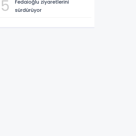
5
Fedaioğlu ziyaretlerini
sürdürüyor