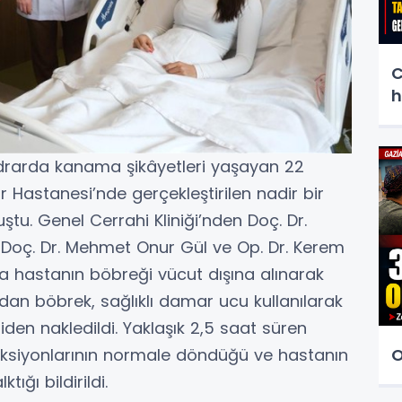
C
h
 idrarda kanama şikâyetleri yaşayan 22
 Hastanesi’nde gerçekleştirilen nadir bir
tu. Genel Cerrahi Kliniği’nden Doç. Dr.
t, Doç. Dr. Mehmet Onur Gül ve Op. Dr. Kerem
a hastanın böbreği vücut dışına alınarak
ndan böbrek, sağlıklı damar ucu kullanılarak
den nakledildi. Yaklaşık 2,5 saat süren
siyonlarının normale döndüğü ve hastanın
O
ığı bildirildi.