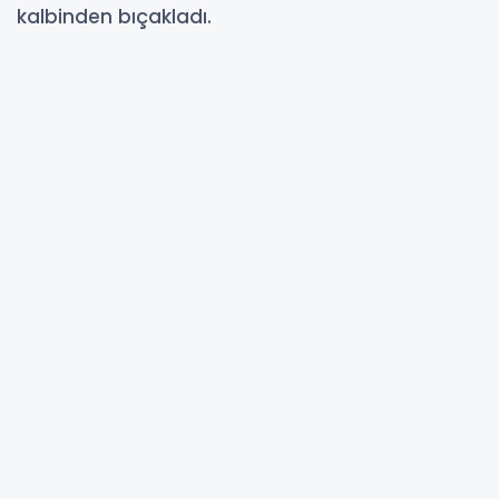
kalbinden bıçakladı.
26-06-2026 15:00
Abone Ol