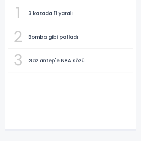
1
3 kazada 11 yaralı
2
Bomba gibi patladı
3
Gaziantep'e NBA sözü