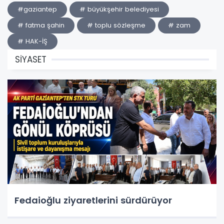
#gaziantep
# büyükşehir belediyesi
# fatma şahin
# toplu sözleşme
# zam
# HAK-İŞ
SİYASET
Fedaioğlu ziyaretlerini sürdürüyor