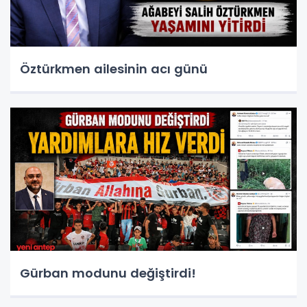
Öztürkmen ailesinin acı günü
Gürban modunu değiştirdi!