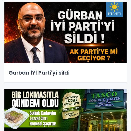
Gürban İYİ Parti'yi sildi