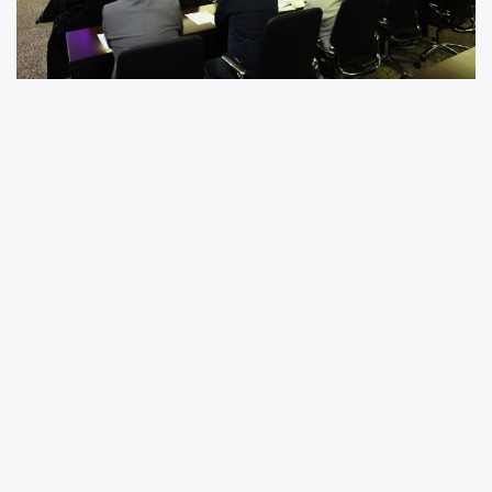
Gaziantep Sanayi Odası (GSO) ev
sahipliğinde, mobilya sektörünün sorunları,
geleceği ve beklentilerinin ele alındığı GSO
Mobilya Sektör Toplantısı gerçekleştirildi.
Toplantıya, GSO Yönetim Kurulu Başkan
Yardımcısı Başar Küçükparmak, GSO Yönetim
Kurulu Üyesi Ali Can Koçak, Gaziantep
Mobilyacılar Odası Başkanı Ayşe Pınar
Tümüklü, GSO Mobilya ve Ahşap Ürünleri
İmalatı Meslek Komite Başkanı Ertan Kuday,