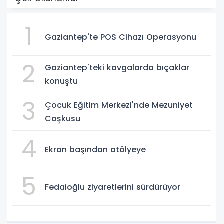
1
Gaziantep'te POS Cihazı Operasyonu
2
Gaziantep'teki kavgalarda bıçaklar
konuştu
3
Çocuk Eğitim Merkezi'nde Mezuniyet
Coşkusu
4
Ekran başından atölyeye
5
Fedaioğlu ziyaretlerini sürdürüyor