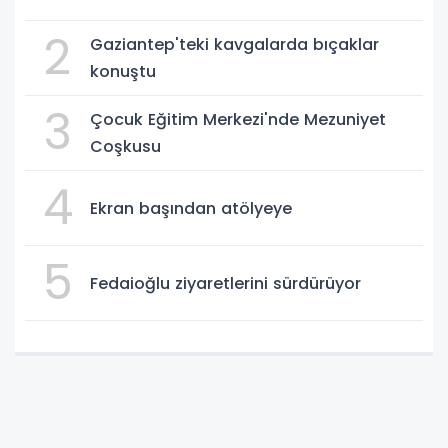
2
Gaziantep'teki kavgalarda bıçaklar
konuştu
3
Çocuk Eğitim Merkezi'nde Mezuniyet
Coşkusu
4
Ekran başından atölyeye
5
Fedaioğlu ziyaretlerini sürdürüyor