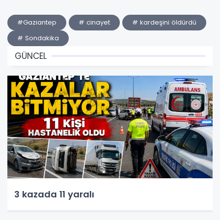
#Gaziantep
# cinayet
# kardeşini öldürdü
# Sondakika
GÜNCEL
3 kazada 11 yaralı