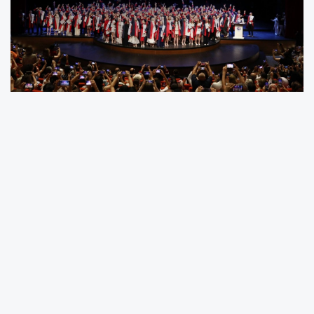
Gaziantep Üniversitesi Tıp Fakültesinden
mezun olan 200 genç doktor, törenle
diplomalarını alarak hekimliğe ilk adımını attı.
Mavera Kongre ve Sanat Merkezi’nde
gerçekleştirilen mezuniyet törenine; Şahinbey
Belediye Başkanı Mehmet Tahmazoğlu, GAÜN
Rektör Yardımcısı Prof. Dr. Mehmet
Tarakçıoğlu, GAÜN Genel Sekreteri Prof. Dr.
Taner Akçacı, Tıp Fakültesi Dekanı Prof. Dr.