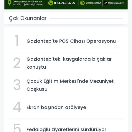
Çok Okunanlar
1
Gaziantep'te POS Cihazı Operasyonu
2
Gaziantep'teki kavgalarda bıçaklar
konuştu
3
Çocuk Eğitim Merkezi'nde Mezuniyet
Coşkusu
4
Ekran başından atölyeye
5
Fedaioğlu ziyaretlerini sürdürüyor