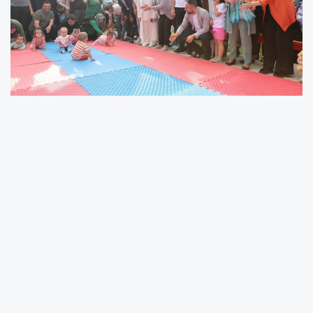
Gaziantep Büyükşehir Belediyesi tarafından düzenlenen 2. Anne
Bebek Festivali, 09-10 Mayıs 2026 tarihlerinde Festival Park’ta
gerçekleştirilecek.
Ebeveynleri, bebekleri ve çocukları aynı çatı altında
buluşturacak festival, eğlence, sanat, eğitim ve sosyal
etkinlikleri bir araya getirerek katılımcılara unutulmaz bir hafta
sonu yaşatmayı hedefliyor. Çocukların hayal dünyasını
renklendirecek etkinliklerin yanı sıra, ebeveynlere rehberlik