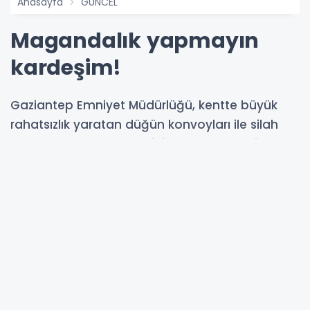
Anasayfa
GÜNCEL
Magandalık yapmayın
kardeşim!
Gaziantep Emniyet Müdürlüğü, kentte büyük
rahatsızlık yaratan düğün konvoyları ile silah
kullanımını engellemek için düğünlere ekipler
göndererek magandalığın önüne geçmeye
çalışıyor.
23-09-2023 11:07
Abone Ol