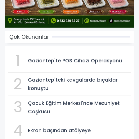
Çok Okunanlar
1
Gaziantep'te POS Cihazı Operasyonu
2
Gaziantep'teki kavgalarda bıçaklar
konuştu
3
Çocuk Eğitim Merkezi'nde Mezuniyet
Coşkusu
4
Ekran başından atölyeye