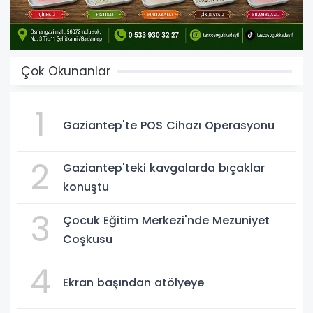
Çok Okunanlar
1
Gaziantep'te POS Cihazı Operasyonu
2
Gaziantep'teki kavgalarda bıçaklar
konuştu
3
Çocuk Eğitim Merkezi'nde Mezuniyet
Coşkusu
4
Ekran başından atölyeye