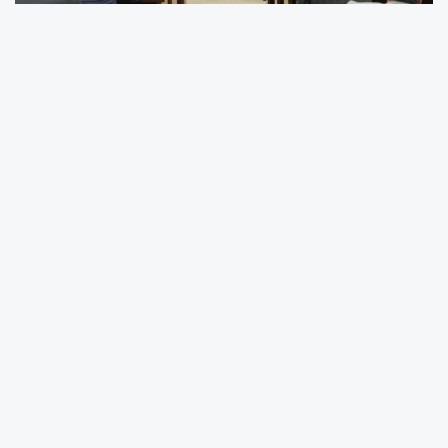
Şehitkamil Belediyesi 2025 yılı faaliyet raporu
onaylandı.
Belediyenin Nisan ayı Meclis Toplantısı’nın 2.
birleşimi Umut Yılmaz başkanlığında
gerçekleşti. 2025 Faaliyet Raporu’nun
oylanarak, kabul edildiği toplantıda Başkan
Yılmaz, Şehitkamil’i daha yaşanabilir bir ilçe
haline getirmek için çalışmaya devam
edeceklerini söyledi.
Şehitkamil Belediyesi Nisan ayı Meclis