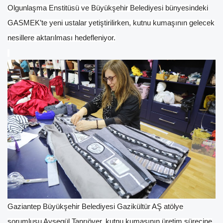
Olgunlaşma Enstitüsü ve Büyükşehir Belediyesi bünyesindeki
GASMEK’te yeni ustalar yetiştirilirken, kutnu kumaşının gelecek
nesillere aktarılması hedefleniyor.
Gaziantep Büyükşehir Belediyesi Gazikültür AŞ atölye
sorumlusu Ayşegül Tanrıöver, kutnu kumaşının üretim sürecine