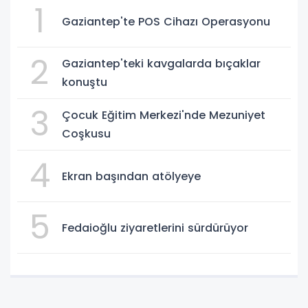
1
Gaziantep'te POS Cihazı Operasyonu
2
Gaziantep'teki kavgalarda bıçaklar
konuştu
3
Çocuk Eğitim Merkezi'nde Mezuniyet
Coşkusu
4
Ekran başından atölyeye
5
Fedaioğlu ziyaretlerini sürdürüyor