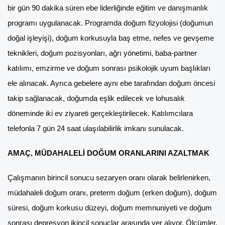
bir gün 90 dakika süren ebe liderliğinde eğitim ve danışmanlık
programı uygulanacak. Programda doğum fizyolojisi (doğumun
doğal işleyişi), doğum korkusuyla baş etme, nefes ve gevşeme
teknikleri, doğum pozisyonları, ağrı yönetimi, baba-partner
katılımı, emzirme ve doğum sonrası psikolojik uyum başlıkları
ele alınacak. Ayrıca gebelere aynı ebe tarafından doğum öncesi
takip sağlanacak, doğumda eşlik edilecek ve lohusalık
döneminde iki ev ziyareti gerçekleştirilecek. Katılımcılara
telefonla 7 gün 24 saat ulaşılabilirlik imkanı sunulacak.
AMAÇ, MÜDAHALELİ DOĞUM ORANLARINI AZALTMAK
Çalışmanın birincil sonucu sezaryen oranı olarak belirlenirken,
müdahaleli doğum oranı, preterm doğum (erken doğum), doğum
süresi, doğum korkusu düzeyi, doğum memnuniyeti ve doğum
sonrası depresyon ikincil sonuçlar arasında yer alıyor. Ölçümler,