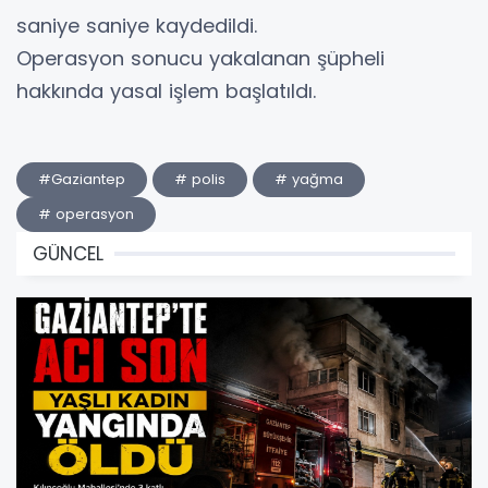
saniye saniye kaydedildi.
Operasyon sonucu yakalanan şüpheli
hakkında yasal işlem başlatıldı.
#Gaziantep
# polis
# yağma
# operasyon
GÜNCEL