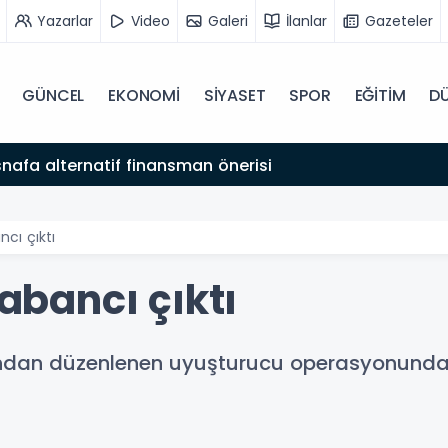
Yazarlar
Video
Galeri
İlanlar
Gazeteler
GÜNCEL
EKONOMİ
SİYASET
SPOR
EĞİTİM
D
snafa alternatif finansman önerisi
ncı çıktı
yabancı çıktı
ndan düzenlenen uyuşturucu operasyonunda y