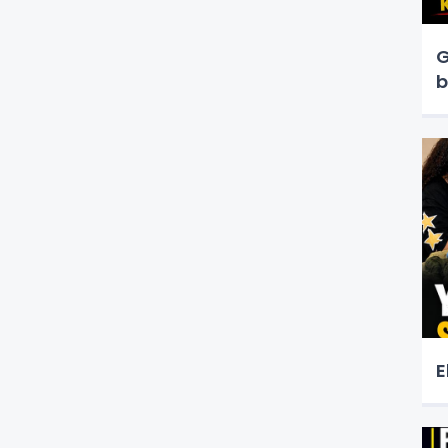
G
b
E