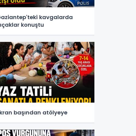
aziantep'teki kavgalarda
ıçaklar konuştu
kran başından atölyeye