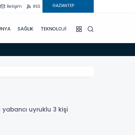
İletişim
RSS
ÜNYA
SAĞLIK
TEKNOLOJİ
20:29
Yaşlı
abancı uyruklu 3 kişi