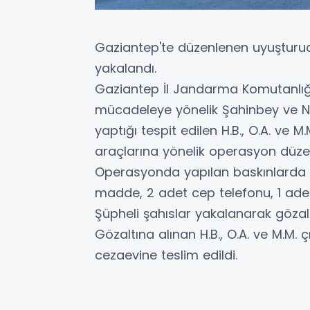
Gaziantep'te düzenlenen uyuşturuc
yakalandı.
Gaziantep İl Jandarma Komutanlığı
mücadeleye yönelik Şahinbey ve Nu
yaptığı tespit edilen H.B., O.A. ve M
araçlarına yönelik operasyon düze
Operasyonda yapılan baskınlarda 
madde, 2 adet cep telefonu, 1 adet
Şüpheli şahıslar yakalanarak gözalt
Gözaltına alınan H.B., O.A. ve M.M. 
cezaevine teslim edildi.