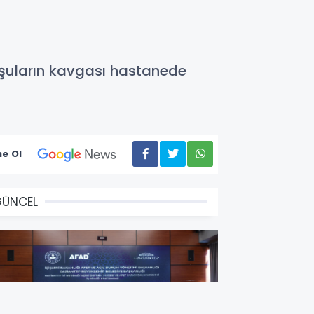
şuların kavgası hastanede
e Ol
GÜNCEL