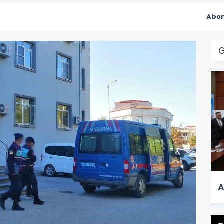
Abon
A