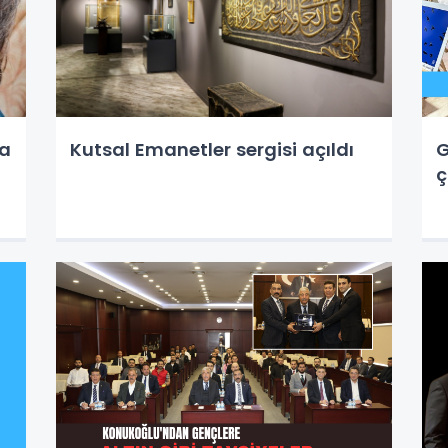
na
Kutsal Emanetler sergisi açıldı
G
ç