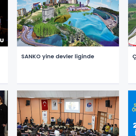
SANKO yine devler liginde
Ç