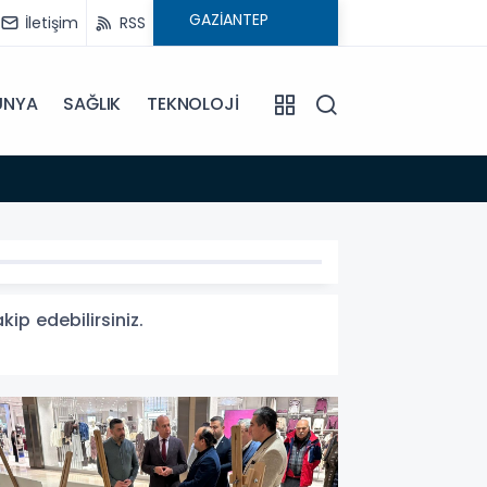
İletişim
RSS
ÜNYA
SAĞLIK
TEKNOLOJİ
11:37
Afet için farkındalık imzası
ip edebilirsiniz.