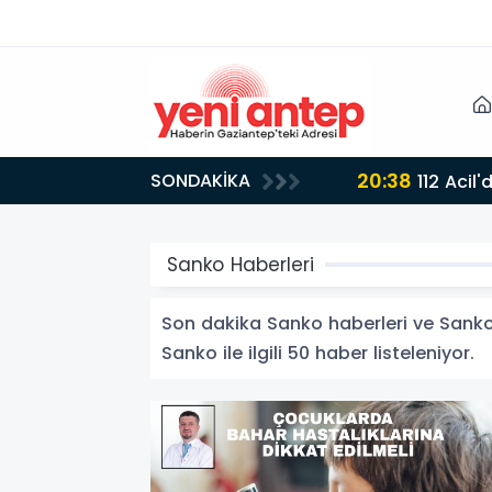
0:38
SONDAKİKA
112 Acil'de yeni dönem
Sanko Haberleri
Son dakika Sanko haberleri ve Sanko h
Sanko ile ilgili 50 haber listeleniyor.