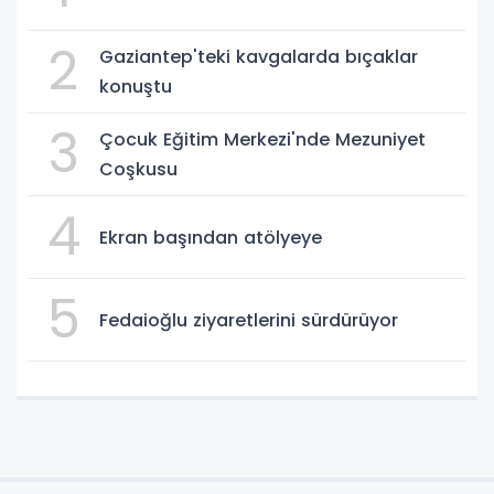
2
Gaziantep'teki kavgalarda bıçaklar
konuştu
3
Çocuk Eğitim Merkezi'nde Mezuniyet
Coşkusu
4
Ekran başından atölyeye
5
Fedaioğlu ziyaretlerini sürdürüyor