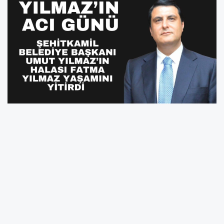
Şehitkamil Belediye Başkanı Umut Yılmaz’ın
halası Fatma Yılmaz yaşamını yitirdi.
63 yaşında hayatını kaybeden Fatma Yılmaz’ın
cenazesi, bugün öğle namazına müteakip
Şireci Camii’nde kılınacak cenaze namazının
ardından Asri Mezarlık’ta toprağa verilecek.