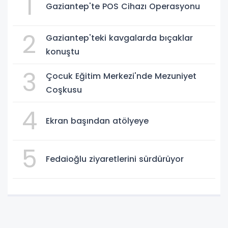
1
Gaziantep'te POS Cihazı Operasyonu
2
Gaziantep'teki kavgalarda bıçaklar
konuştu
3
Çocuk Eğitim Merkezi'nde Mezuniyet
Coşkusu
4
Ekran başından atölyeye
5
Fedaioğlu ziyaretlerini sürdürüyor