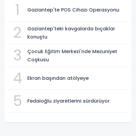
1
Gaziantep'te POS Cihazı Operasyonu
2
Gaziantep'teki kavgalarda bıçaklar
konuştu
3
Çocuk Eğitim Merkezi'nde Mezuniyet
Coşkusu
4
Ekran başından atölyeye
5
Fedaioğlu ziyaretlerini sürdürüyor