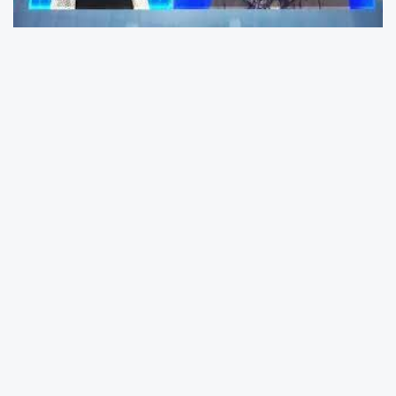
Gaziantep
’te boşanma aşamasında olduğu
eşinden mal kaçırmak için ortaklaşa yaptırdığı
bağevini üzerine yaptırdığı ortağının tapuyu
geri vermemesi üzerine ailesiyle birlikte
cinayet işleyen emekli imam ve 6 sanık
hakkında hazırlanan iddianame mahkemece
kabul edildi.
İddianamede, olayın aydınlatılmasından önce
çıktığı Müge Anlı’nın programında tuhaf
davranışlarıyla dikkatleri üzerine çeken kardeş
Zeynep Ergül’ün cinayeti azmettirdiği iddia
edildi.