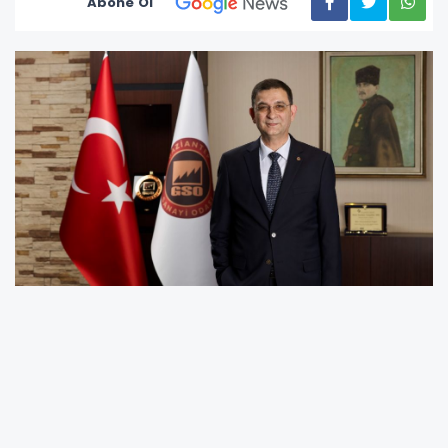
Abone Ol
Gaziantep Sanayi Odası (GSO) Yönetim Kurulu Başkanı
Adnan Ünverdi, 6 Şubat depreminin
ekonomiye olan
olumsuz etkilerinin azaltılması için verilen desteklerden
Gaziantep’in yeteri kadar faydalandırılmadığını belirterek,