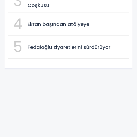
3
Coşkusu
4
Ekran başından atölyeye
5
Fedaioğlu ziyaretlerini sürdürüyor