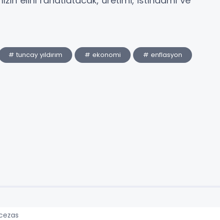
ımızın elini rahatlatacak, üretimi, istihdamı ve
# tuncay yıldırım
# ekonomi
# enflasyon
 cezas