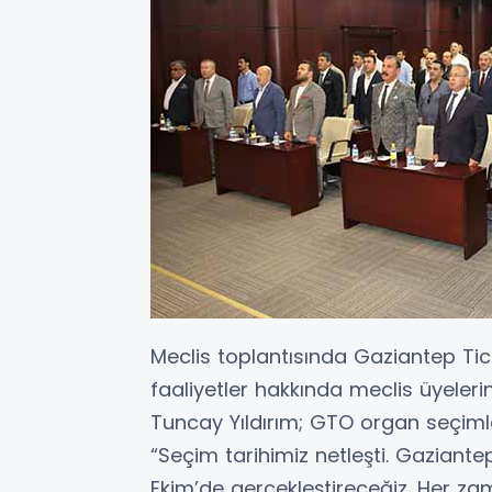
Meclis toplantısında Gaziantep Ti
faaliyetler hakkında meclis üyeleri
Tuncay Yıldırım; GTO organ seçimler
“Seçim tarihimiz netleşti. Gaziante
Ekim’de gerçekleştireceğiz. Her za