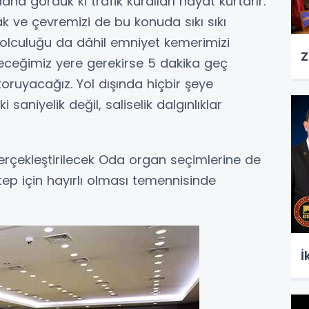
aha gördük ki trafik kuralları hayat kurtarır.
k ve çevremizi de bu konuda sıkı sıkı
olculuğu da dâhil emniyet kemerimizi
Z
deceğimiz yere gerekirse 5 dakika geç
ruyacağız. Yol dışında hiçbir şeye
aniyelik değil, saliselik dalgınlıklar
rçekleştirilecek Oda organ seçimlerine de
p için hayırlı olması temennisinde
İ