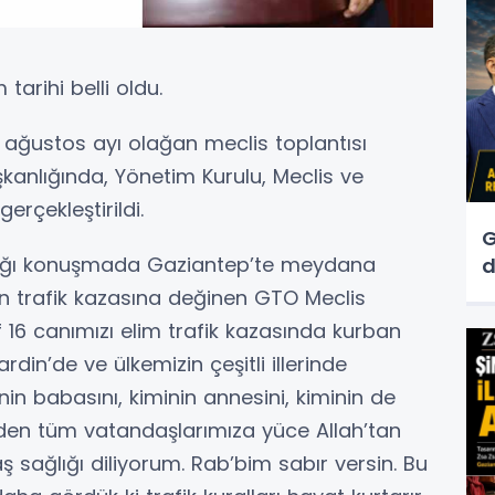
arihi belli oldu.
ağustos ayı olağan meclis toplantısı
kanlığında, Yönetim Kurulu, Meclis ve
gerçekleştirildi.
G
aptığı konuşmada Gaziantep’te meydana
d
n trafik kazasına değinen GTO Meclis
 16 canımızı elim trafik kazasında kurban
rdin’de ve ülkemizin çeşitli illerinde
in babasını, kiminin annesini, kiminin de
eden tüm vatandaşlarımıza yüce Allah’tan
ş sağlığı diliyorum. Rab’bim sabır versin. Bu