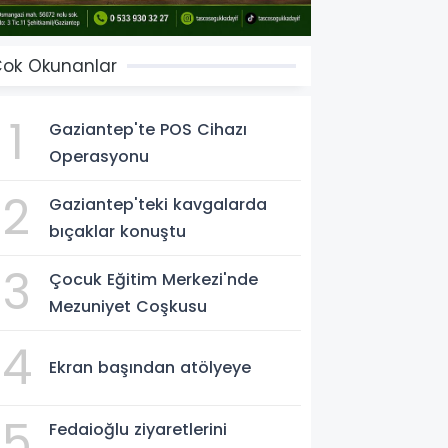
ok Okunanlar
1
Gaziantep'te POS Cihazı
Operasyonu
2
Gaziantep'teki kavgalarda
bıçaklar konuştu
3
Çocuk Eğitim Merkezi'nde
Mezuniyet Coşkusu
4
Ekran başından atölyeye
5
Fedaioğlu ziyaretlerini