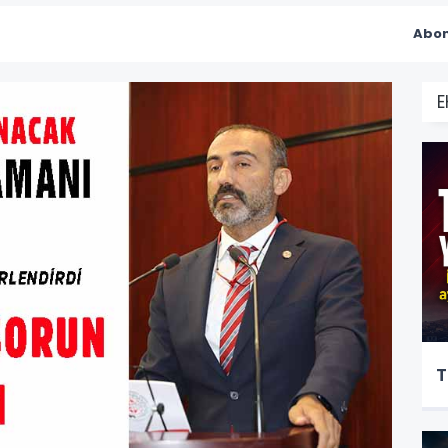
Abon
T