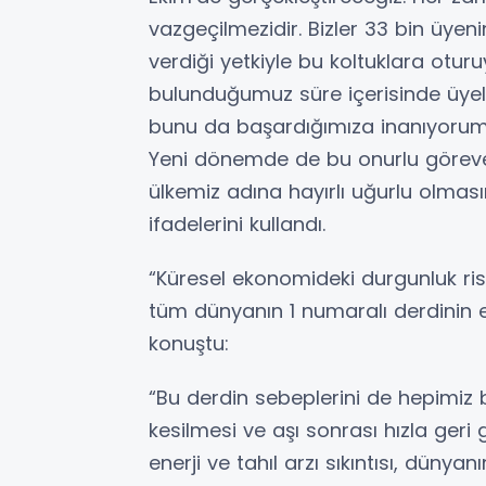
vazgeçilmezidir. Bizler 33 bin üyenin
verdiği yetkiyle bu koltuklara otur
bulunduğumuz süre içerisinde üyeler
bunu da başardığımıza inanıyorum.
Yeni dönemde de bu onurlu göreve t
ülkemiz adına hayırlı uğurlu olmas
ifadelerini kullandı.
“Küresel ekonomideki durgunluk riski
tüm dünyanın 1 numaralı derdinin 
konuştu:
“Bu derdin sebeplerini de hepimiz 
kesilmesi ve aşı sonrası hızla geri
enerji ve tahıl arzı sıkıntısı, dünya