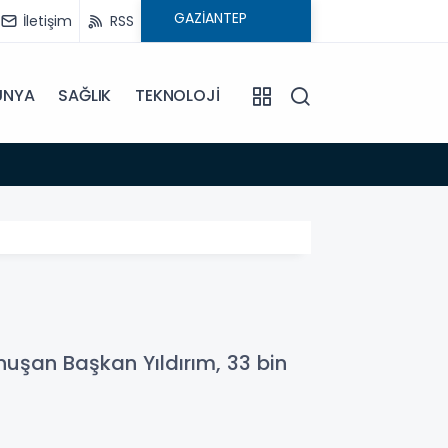
İletişim
RSS
ÜNYA
SAĞLIK
TEKNOLOJİ
16:02
Çocuk
nuşan Başkan Yıldırım, 33 bin