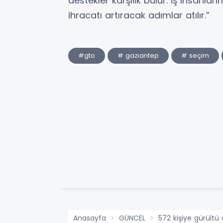
destekler karşılık bulur. İş insanlar
ihracatı artıracak adımlar atılır.”
#gto
# gaziantep
# seçim
Anasayfa
GÜNCEL
572 kişiye gürültü