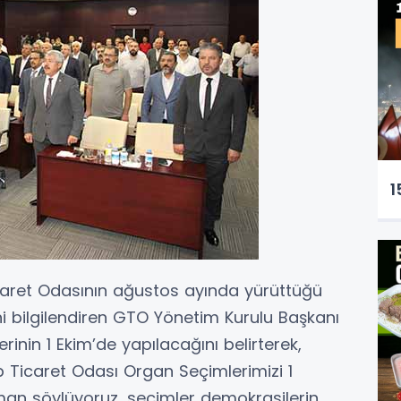
1
caret Odasının ağustos ayında yürüttüğü
ni bilgilendiren GTO Yönetim Kurulu Başkanı
inin 1 Ekim’de yapılacağını belirterek,
p Ticaret Odası Organ Seçimlerimizi 1
man söylüyoruz, seçimler demokrasilerin