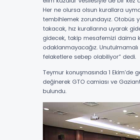
elim kazalar vesilesiyle de bir kez d
Her ne olursa olsun kurallara uyma
tembihlemek zorundayız. Otobüs y
takacak, hız kurallarına uyarak gi
gidecek, takip mesafemizi daima ko
odaklanmayacağız. Unutulmamalı ki s
felaketlere sebep olabiliyor” dedi.
Teymur konuşmasında 1 Ekim’de ge
değinerek GTO camiası ve Gaziante
bulundu.