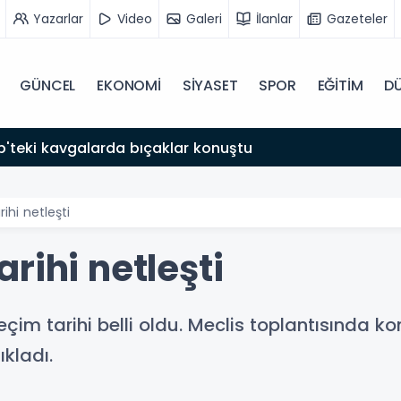
Yazarlar
Video
Galeri
İlanlar
Gazeteler
GÜNCEL
EKONOMİ
SİYASET
SPOR
EĞİTİM
D
'teki kavgalarda bıçaklar konuştu
ihi netleşti
rihi netleşti
im tarihi belli oldu. Meclis toplantısında ko
ıkladı.