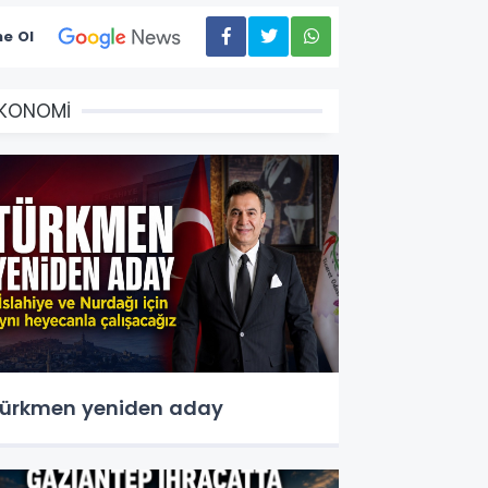
e Ol
EKONOMİ
ürkmen yeniden aday