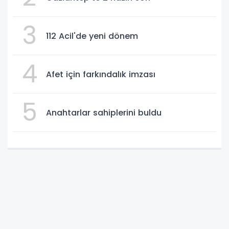
3
112 Acil'de yeni dönem
4
Afet için farkındalık imzası
5
Anahtarlar sahiplerini buldu