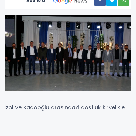
Abone Ol
İzol ve Kadooğlu arasındaki dostluk kirvelikle
pekişti. Kadooğlu Yönetim Kurulu üyesi Veli
Kadooğlu, Şanlıurfalı işadamı Zülfikar İzol'un
oğlu Mir Mehmet İzol'un kirvesi oldu.